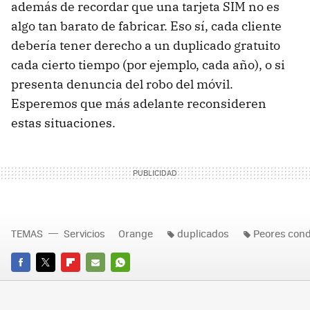
además de recordar que una tarjeta SIM no es
algo tan barato de fabricar. Eso sí, cada cliente
debería tener derecho a un duplicado gratuito
cada cierto tiempo (por ejemplo, cada año), o si
presenta denuncia del robo del móvil.
Esperemos que más adelante reconsideren
estas situaciones.
TEMAS
Servicios
Orange
duplicados
Peores cond
FACEBOOK
TWITTER
FLIPBOARD
E-
WHATSAPP
MAIL