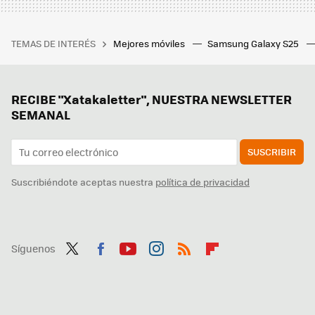
TEMAS DE INTERÉS
Mejores móviles
Samsung Galaxy S25
RECIBE "Xatakaletter", NUESTRA NEWSLETTER
SEMANAL
SUSCRIBIR
Suscribiéndote aceptas nuestra
política de privacidad
Síguenos
Twit
Fac
You
Inst
RSS
Flip
ter
ebo
tub
agr
boa
ok
e
am
rd