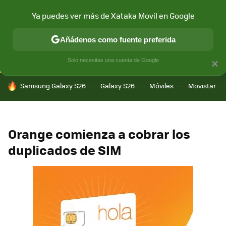
Ya puedes ver más de Xataka Movil en Google
CONECTIVIDAD
MÓVIL Y SOCIEDAD
APLICACIONES
COM
Añádenos como fuente preferida
Solo necesitas una cuenta de Google
×
HOY SE HABLA DE
Samsung Galaxy S26
Galaxy S26
Móviles
Movistar
Orange comienza a cobrar los
duplicados de SIM