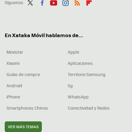
Síguenos
Twit
Fac
You
Inst
RSS
Flip
ter
ebo
tub
agr
boa
ok
e
am
rd
En Xataka Móvil hablamos de...
Movistar
Apple
Xiaomi
Aplicaciones
Guías de compra
Territorio Samsung
Android
5g
iPhone
WhatsApp
Smartphones Chinos
Conectividad y Redes
VER MÁS TEMAS