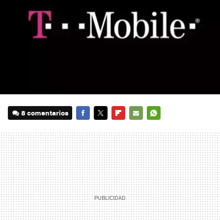
8 comentarios
FACEBOOK
TWITTER
FLIPBOARD
E-
WHATSAPP
MAIL