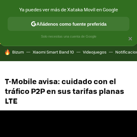
Ya puedes ver más de Xataka Movil en Google
CONECTIVIDAD
MÓVIL Y SOCIEDAD
APLICACIONES
COM
Añádenos como fuente preferida
Solo necesitas una cuenta de Google
×
HOY SE HABLA DE
Bizum
Xiaomi Smart Band 10
Videojuegos
Notificaci
T-Mobile avisa: cuidado con el
tráfico P2P en sus tarifas planas
LTE