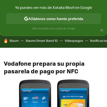
Ya puedes ver más de Xataka Movil en Google
CONECTIVIDAD
MÓVIL Y SOCIEDAD
APLICACIONES
COM
Añádenos como fuente preferida
Solo necesitas una cuenta de Google
×
HOY SE HABLA DE
Bizum
Xiaomi Smart Band 10
Videojuegos
Notificaci
Vodafone prepara su propia
pasarela de pago por NFC