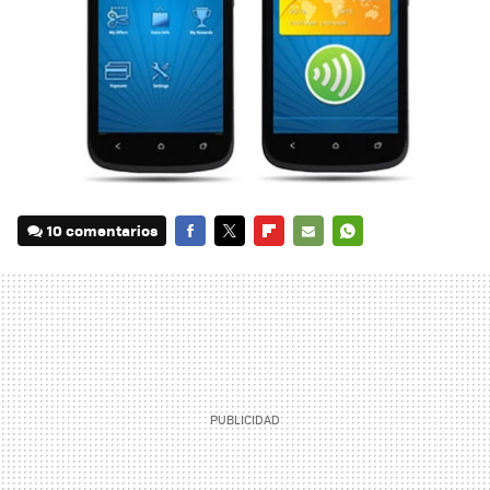
10 comentarios
FACEBOOK
TWITTER
FLIPBOARD
E-
WHATSAPP
MAIL