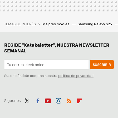
TEMAS DE INTERÉS
Mejores móviles
Samsung Galaxy S25
RECIBE "Xatakaletter", NUESTRA NEWSLETTER
SEMANAL
SUSCRIBIR
Suscribiéndote aceptas nuestra
política de privacidad
Síguenos
Twit
Fac
You
Inst
RSS
Flip
ter
ebo
tub
agr
boa