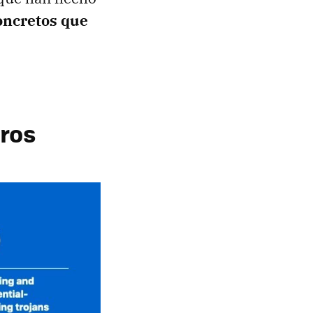
oncretos que
eros