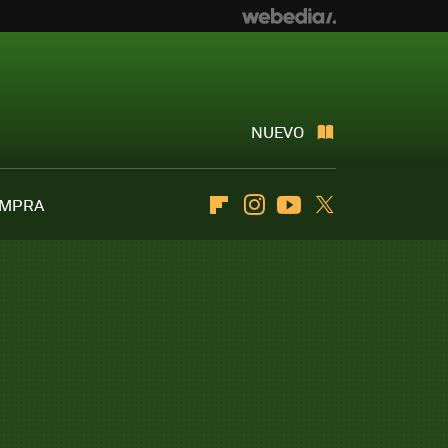
NUEVO
OMPRA
Flipboard
Instagram
Youtube
Twitter