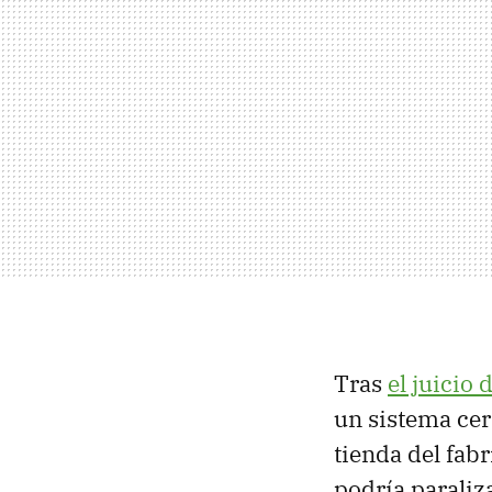
Tras
el juicio
un sistema cerr
tienda del fab
podría paraliz