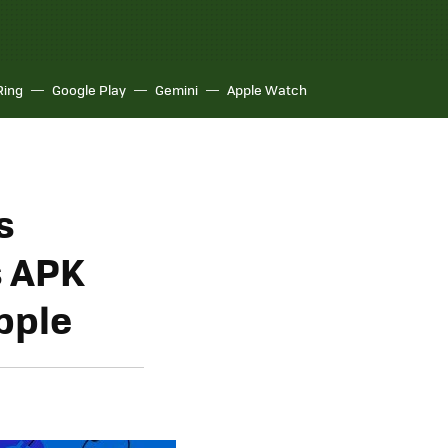
Ring
Google Play
Gemini
Apple Watch
s
s APK
pple