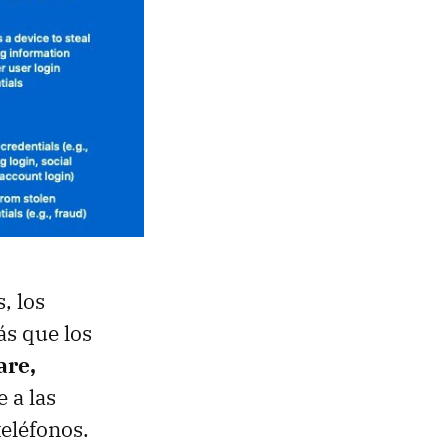
, los
ás que los
are,
 a las
teléfonos.