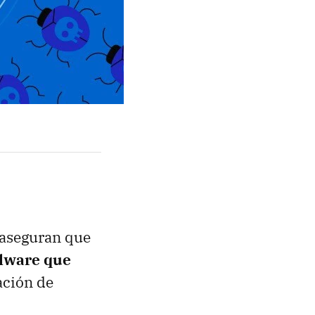
 aseguran que
alware que
lación de