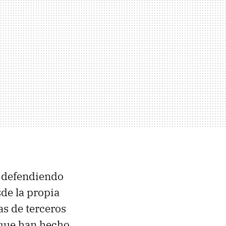
 defendiendo
sde la propia
as de terceros
 que han hecho