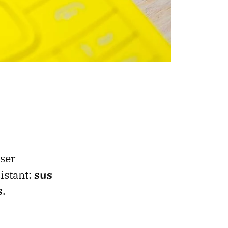
ser
istant:
sus
s
.