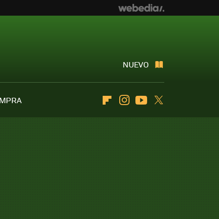
NUEVO
OMPRA
Flipboard
Instagram
Youtube
Twitter