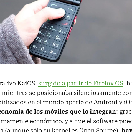
rativo KaiOS,
surgido a partir de Firefox OS
, h
 mientras se posicionaba silenciosamente co
tilizados en el mundo aparte de Android y iO
economía de los móviles que lo integran
: gra
mamente económico, y a que el software pued
a (aunque sólo su kernel es Open Source),
hay