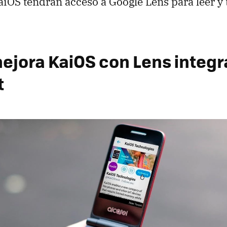
aiOS tendrán acceso a Google Lens para leer y 
ejora KaiOS con Lens integr
t