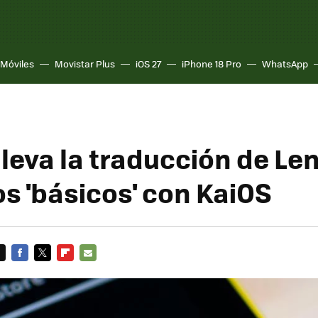
Móviles
Movistar Plus
iOS 27
iPhone 18 Pro
WhatsApp
leva la traducción de Len
os 'básicos' con KaiOS
FACEBOOK
TWITTER
FLIPBOARD
E-
MAIL