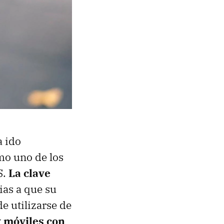
a ido
mo uno de los
S.
La clave
cias a que su
e utilizarse de
 móviles con