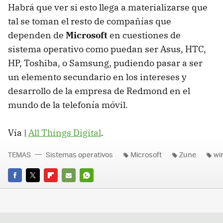
Habrá que ver si esto llega a materializarse que
tal se toman el resto de compañías que
dependen de
Microsoft
en cuestiones de
sistema operativo como puedan ser Asus, HTC,
HP, Toshiba, o Samsung, pudiendo pasar a ser
un elemento secundario en los intereses y
desarrollo de la empresa de Redmond en el
mundo de la telefonía móvil.
Vía |
All Things Digital
.
TEMAS
Sistemas operativos
Microsoft
Zune
wi
FACEBOOK
TWITTER
FLIPBOARD
E-
WHATSAPP
MAIL