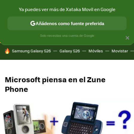
Ya puedes ver más de Xataka Movil en Google
CONECTIVIDAD
MÓVIL Y SOCIEDAD
APLICACIONES
COM
Añádenos como fuente preferida
Solo necesitas una cuenta de Google
×
HOY SE HABLA DE
Samsung Galaxy S26
Galaxy S26
Móviles
Movistar
Microsoft piensa en el Zune
Phone