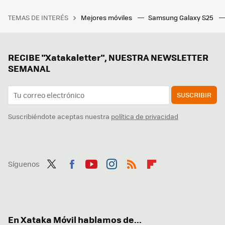
TEMAS DE INTERÉS
Mejores móviles
Samsung Galaxy S25
RECIBE "Xatakaletter", NUESTRA NEWSLETTER
SEMANAL
SUSCRIBIR
Suscribiéndote aceptas nuestra
política de privacidad
Síguenos
Twit
Fac
You
Inst
RSS
Flip
ter
ebo
tub
agr
boa
ok
e
am
rd
En Xataka Móvil hablamos de...