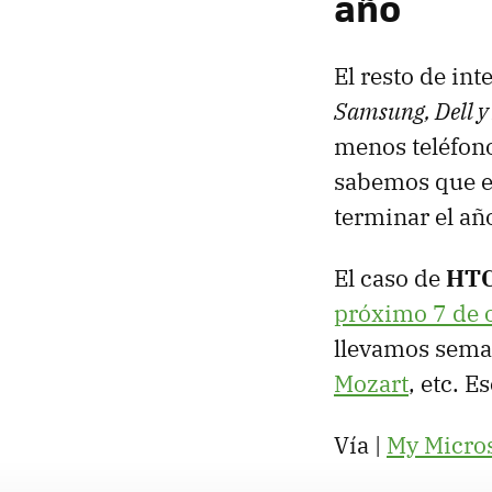
año
El resto de in
Samsung, Dell y
menos teléfono
sabemos que en
terminar el añ
El caso de
HT
próximo 7 de 
llevamos sema
Mozart
, etc. E
Vía |
My Microso