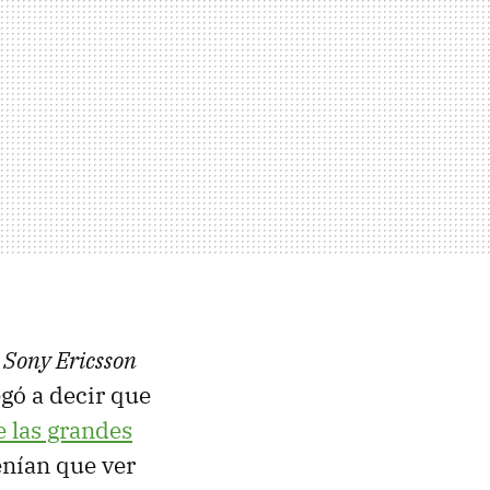
e
Sony Ericsson
legó a decir que
e las grandes
enían que ver