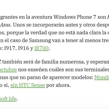
tegrantes en la aventura Windows Phone 7 son
 Asus
. Unos se incorporarán antes y otros des
s, porque la verdad que no está nada clara la c
 el caso de Samsung van a tener al menos tre
o: I917, I916 y
I8700
.
C
también será de familia numerosa, y esper
octubre
nos enseñen cuáles son sus terminales
nas que no paran de aparecer modelos:
Mondr
so sí,
sin HTC Sense
por ahora.
ft life
.