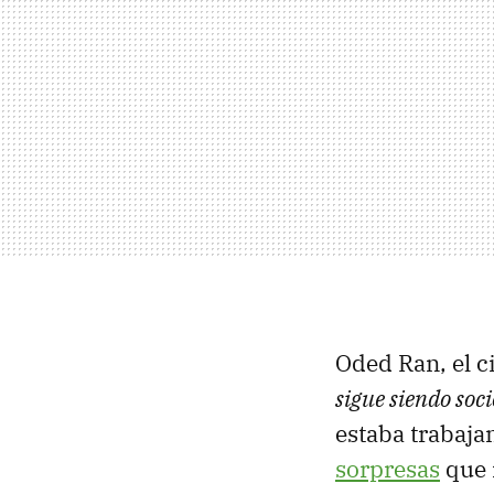
Oded Ran, el c
sigue siendo soc
estaba trabaja
sorpresas
que 