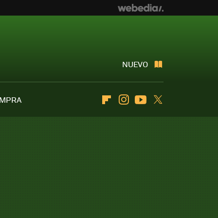
NUEVO
OMPRA
Flipboard
Instagram
Youtube
Twitter