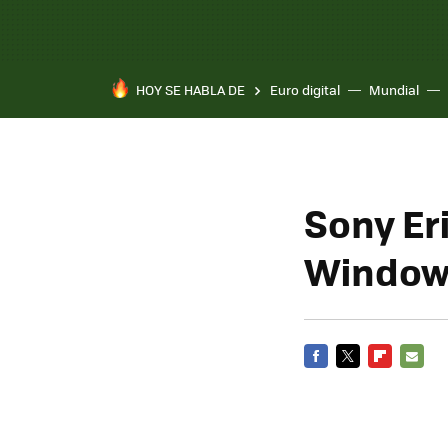
HOY SE HABLA DE
Euro digital
Mundial
Pixel 10a
Sony Er
Window
FACEBOOK
TWITTER
FLIPBOARD
E-
MAIL