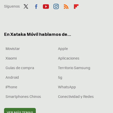
Síguenos
Twit
Fac
You
Inst
RSS
Flip
ter
ebo
tub
agr
boa
ok
e
am
rd
En Xataka Móvil hablamos de...
Movistar
Apple
Xiaomi
Aplicaciones
Guías de compra
Territorio Samsung
Android
5g
iPhone
WhatsApp
Smartphones Chinos
Conectividad y Redes
VER MÁS TEMAS