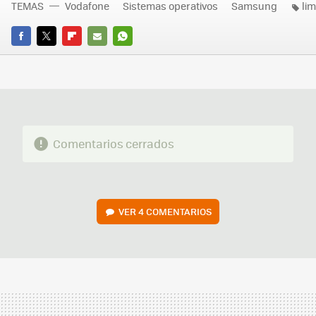
TEMAS
Vodafone
Sistemas operativos
Samsung
li
FACEBOOK
TWITTER
FLIPBOARD
E-
WHATSAPP
MAIL
Comentarios cerrados
VER
4 COMENTARIOS