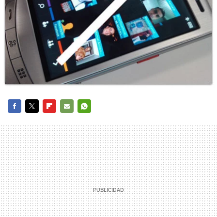
FACEBOOK
TWITTER
FLIPBOARD
E-
WHATSAPP
MAIL