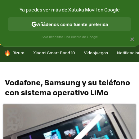
Ya puedes ver más de Xataka Movil en Google
CONECTIVIDAD
MÓVIL Y SOCIEDAD
APLICACIONES
COM
Añádenos como fuente preferida
Solo necesitas una cuenta de Google
×
HOY SE HABLA DE
Bizum
Xiaomi Smart Band 10
Videojuegos
Notificaci
Vodafone, Samsung y su teléfono
con sistema operativo LiMo