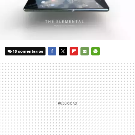
15 comentarios
FACEBOOK
TWITTER
FLIPBOARD
E-
WHATSAPP
MAIL