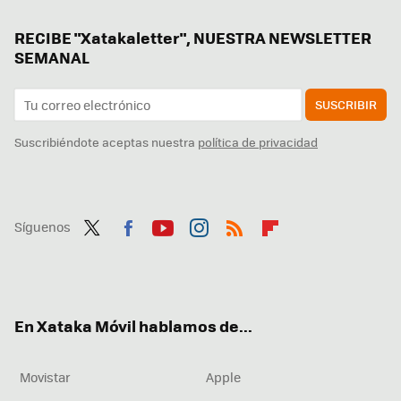
RECIBE "Xatakaletter", NUESTRA NEWSLETTER
SEMANAL
SUSCRIBIR
Suscribiéndote aceptas nuestra
política de privacidad
Síguenos
Twit
Fac
You
Inst
RSS
Flip
ter
ebo
tub
agr
boa
ok
e
am
rd
En Xataka Móvil hablamos de...
Movistar
Apple