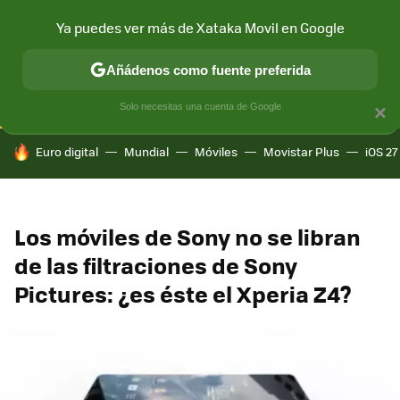
Ya puedes ver más de Xataka Movil en Google
CONECTIVIDAD
MÓVIL Y SOCIEDAD
APLICACIONES
COM
Añádenos como fuente preferida
Solo necesitas una cuenta de Google
×
HOY SE HABLA DE
Euro digital
Mundial
Móviles
Movistar Plus
iOS 27
Los móviles de Sony no se libran
de las filtraciones de Sony
Pictures: ¿es éste el Xperia Z4?