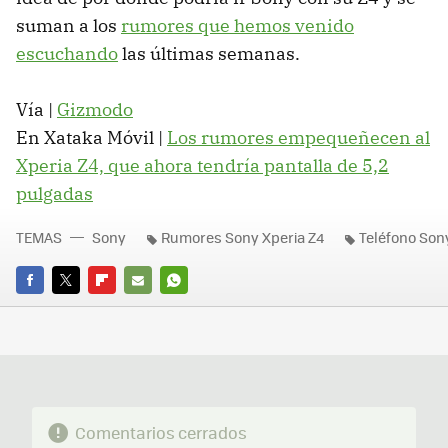
suman a los
rumores que hemos venido
escuchando
las últimas semanas.
Vía |
Gizmodo
En Xataka Móvil |
Los rumores empequeñecen al
Xperia Z4, que ahora tendría pantalla de 5,2
pulgadas
TEMAS
Sony
Rumores Sony Xperia Z4
Teléfono Son
FACEBOOK
TWITTER
FLIPBOARD
E-
WHATSAPP
MAIL
Comentarios cerrados