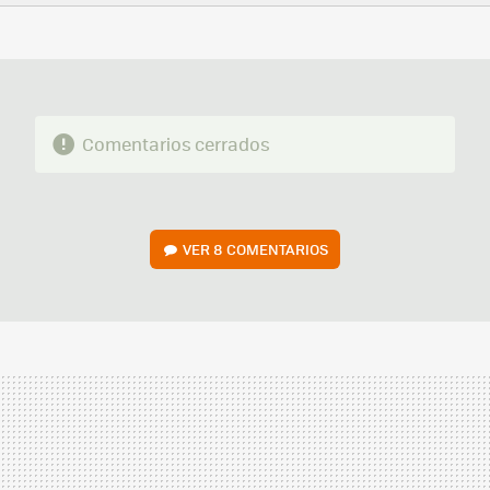
FACEBOOK
TWITTER
FLIPBOARD
E-
WHATSAPP
MAIL
Comentarios cerrados
VER
8 COMENTARIOS