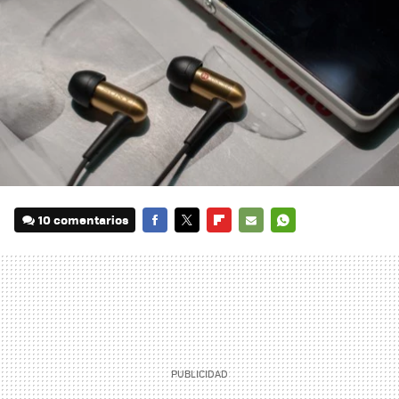
10 comentarios
FACEBOOK
TWITTER
FLIPBOARD
E-
WHATSAPP
MAIL