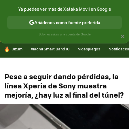
Ya puedes ver más de Xataka Movil en Google
CONECTIVIDAD
MÓVIL Y SOCIEDAD
APLICACIONES
COM
Añádenos como fuente preferida
Solo necesitas una cuenta de Google
×
HOY SE HABLA DE
Bizum
Xiaomi Smart Band 10
Videojuegos
Notificaci
Pese a seguir dando pérdidas, la
línea Xperia de Sony muestra
mejoría, ¿hay luz al final del túnel?