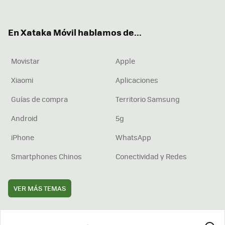
ter
ebo
tub
agr
boa
ok
e
am
rd
En Xataka Móvil hablamos de...
Movistar
Apple
Xiaomi
Aplicaciones
Guías de compra
Territorio Samsung
Android
5g
iPhone
WhatsApp
Smartphones Chinos
Conectividad y Redes
VER MÁS TEMAS