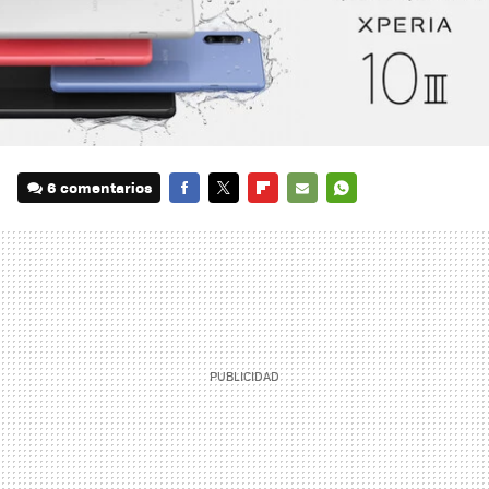
6 comentarios
FACEBOOK
TWITTER
FLIPBOARD
E-
WHATSAPP
MAIL