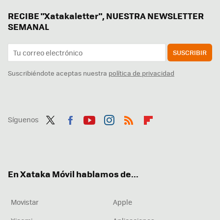
RECIBE "Xatakaletter", NUESTRA NEWSLETTER
SEMANAL
SUSCRIBIR
Suscribiéndote aceptas nuestra
política de privacidad
Síguenos
Twit
Fac
You
Inst
RSS
Flip
ter
ebo
tub
agr
boa
ok
e
am
rd
En Xataka Móvil hablamos de...
Movistar
Apple