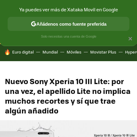
Ya puedes ver más de Xataka Movil en Google
CONECTIVIDAD
MÓVIL Y SOCIEDAD
APLICACIONES
COM
Añádenos como fuente preferida
Solo necesitas una cuenta de Google
×
HOY SE HABLA DE
Euro digital
Mundial
Móviles
Movistar Plus
Hyper
Nuevo Sony Xperia 10 III Lite: por
una vez, el apellido Lite no implica
muchos recortes y sí que trae
algún añadido