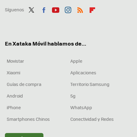
Síguenos
Twit
Fac
You
Inst
RSS
Flip
ter
ebo
tub
agr
boa
ok
e
am
rd
En Xataka Móvil hablamos de...
Movistar
Apple
Xiaomi
Aplicaciones
Guías de compra
Territorio Samsung
Android
5g
iPhone
WhatsApp
Smartphones Chinos
Conectividad y Redes