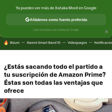
Ya puedes ver más de Xataka Movil en Google
CONECTIVIDAD
MÓVIL Y SOCIEDAD
APLICACIONES
COM
Añádenos como fuente preferida
Solo necesitas una cuenta de Google
×
HOY SE HABLA DE
Bizum
Xiaomi Smart Band 10
Videojuegos
Notificaci
¿Estás sacando todo el partido a
tu suscripción de Amazon Prime?
Éstas son todas las ventajas que
ofrece