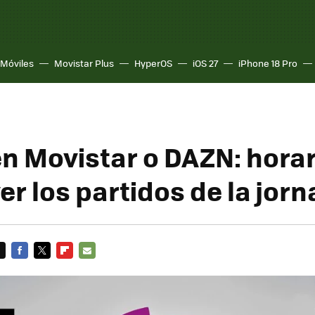
Móviles
Movistar Plus
HyperOS
iOS 27
iPhone 18 Pro
en Movistar o DAZN: horar
r los partidos de la jorn
FACEBOOK
TWITTER
FLIPBOARD
E-
MAIL