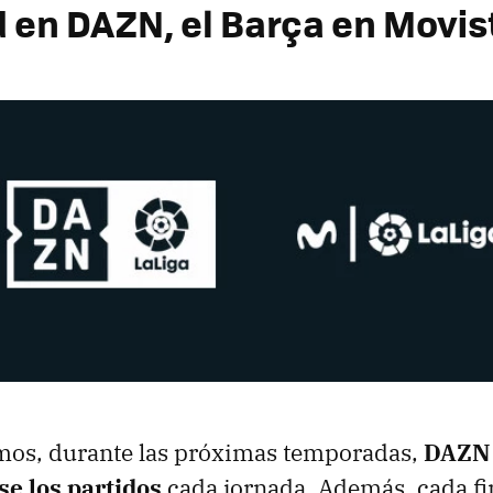
d en DAZN, el Barça en Movis
os, durante las próximas temporadas,
DAZN 
se los partidos
cada jornada. Además, cada f