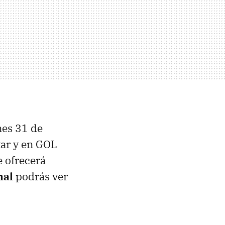
nes 31 de
ar y en GOL
e ofrecerá
nal
podrás ver