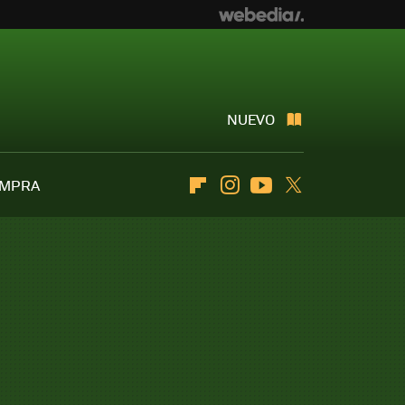
NUEVO
OMPRA
Flipboard
Instagram
Youtube
Twitter