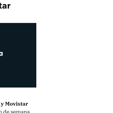
tar
y Movistar
in de semana,