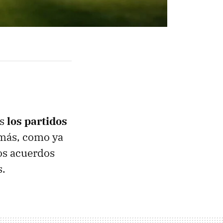
os
los partidos
más, como ya
los acuerdos
s.