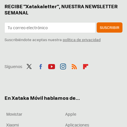
RECIBE "Xatakaletter", NUESTRA NEWSLETTER
SEMANAL
SUSCRIBIR
Suscribiéndote aceptas nuestra
política de privacidad
Síguenos
Twit
Fac
You
Inst
RSS
Flip
ter
ebo
tub
agr
boa
ok
e
am
rd
En Xataka Móvil hablamos de...
Movistar
Apple
Xiaomi
Aplicaciones