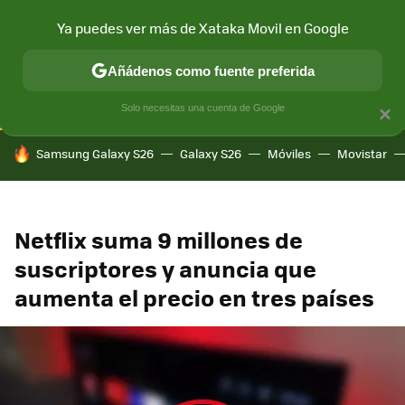
Ya puedes ver más de Xataka Movil en Google
CONECTIVIDAD
MÓVIL Y SOCIEDAD
APLICACIONES
COM
Añádenos como fuente preferida
Solo necesitas una cuenta de Google
×
HOY SE HABLA DE
Samsung Galaxy S26
Galaxy S26
Móviles
Movistar
Netflix suma 9 millones de
suscriptores y anuncia que
aumenta el precio en tres países