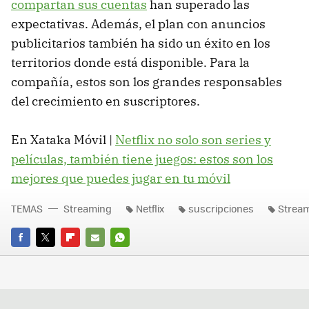
compartan sus cuentas
han superado las
expectativas. Además, el plan con anuncios
publicitarios también ha sido un éxito en los
territorios donde está disponible. Para la
compañía, estos son los grandes responsables
del crecimiento en suscriptores.
En Xataka Móvil |
Netflix no solo son series y
películas, también tiene juegos: estos son los
mejores que puedes jugar en tu móvil
TEMAS
Streaming
Netflix
suscripciones
Strea
FACEBOOK
TWITTER
FLIPBOARD
E-
WHATSAPP
MAIL