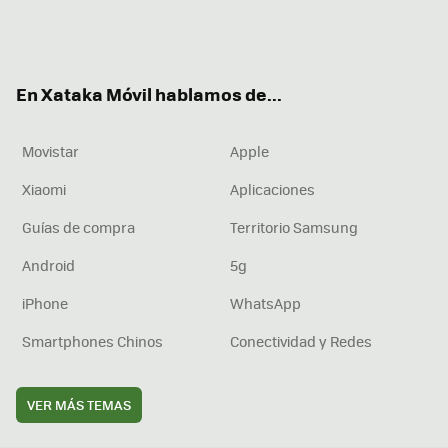
Twit
Fac
You
Inst
RSS
Flip
ter
ebo
tub
agr
boa
ok
e
am
rd
En Xataka Móvil hablamos de...
Movistar
Apple
Xiaomi
Aplicaciones
Guías de compra
Territorio Samsung
Android
5g
iPhone
WhatsApp
Smartphones Chinos
Conectividad y Redes
VER MÁS TEMAS