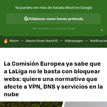
Ya puedes ver más de Xataka Movil en Google
CONECTIVIDAD
MÓVIL Y SOCIEDAD
APLICACIONES
COM
Añádenos como fuente preferida
Solo necesitas una cuenta de Google
×
HOY SE HABLA DE
Bizum
Xiaomi Smart Band 10
Videojuegos
Notificaci
La Comisión Europea ya sabe que
a LaLiga no le basta con bloquear
webs: quiere una normativa que
afecte a VPN, DNS y servicios en la
nube