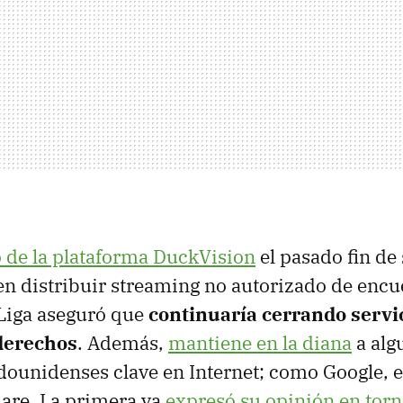
 de la plataforma DuckVision
el pasado fin de
en distribuir streaming no autorizado de encu
aLiga aseguró que
continuaría cerrando servic
derechos
. Además,
mantiene en la diana
a alg
ounidenses clave en Internet; como Google, e
are. La primera ya
expresó su opinión en torn