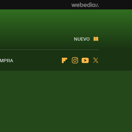
NUEVO
OMPRA
Flipboard
Instagram
Youtube
Twitter