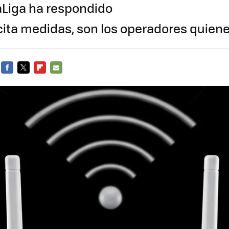
LaLiga ha respondido
icita medidas, son los operadores quiene
FACEBOOK
TWITTER
FLIPBOARD
E-
MAIL