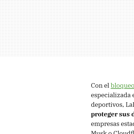
Con el
bloqueo
especializada 
deportivos, L
proteger sus 
empresas estad
Musk o Cloudfl