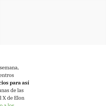
 semana,
entros
ios para así
unas de las
l X de Elon
o a los