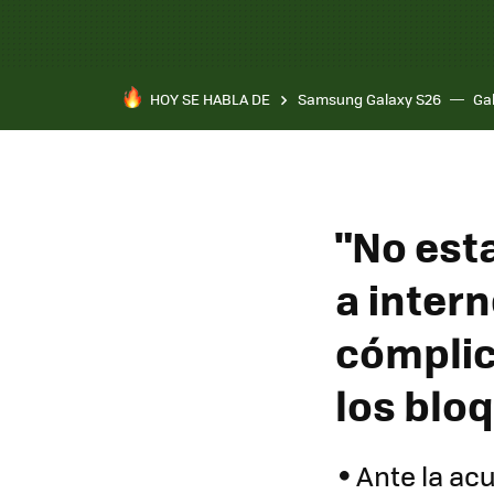
HOY SE HABLA DE
Samsung Galaxy S26
Ga
"No est
a intern
cómplic
los blo
Ante la acu