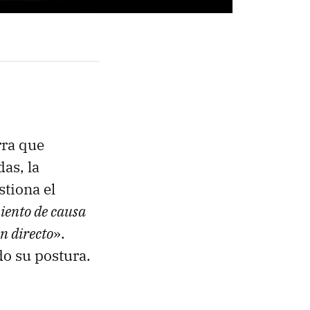
rra que
as, la
stiona el
iento de causa
en directo
».
o su postura.