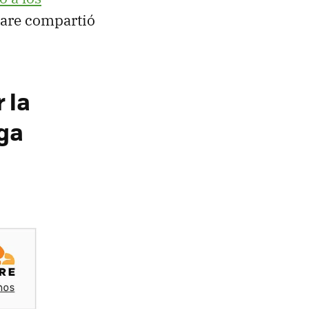
lare compartió
 la
ega