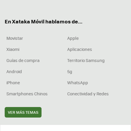
ter
ebo
tub
agr
boa
ok
e
am
rd
En Xataka Móvil hablamos de...
Movistar
Apple
Xiaomi
Aplicaciones
Guías de compra
Territorio Samsung
Android
5g
iPhone
WhatsApp
Smartphones Chinos
Conectividad y Redes
VER MÁS TEMAS