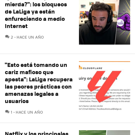
mierda?": los bloqueos
de LaLiga ya están
enfureciendo a medio
Internet
COMENTARIOS
2
HACE UN AÑO
"Esto está tomando un
cariz mafioso que
apesta": LaLiga recupera
las peores prácticas con
amenazas legales a
usuarios
COMENTARIOS
1
HACE UN AÑO
Netflix y los principales