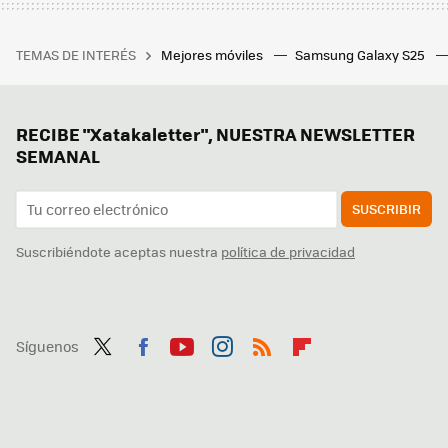
TEMAS DE INTERÉS
Mejores móviles
Samsung Galaxy S25
RECIBE "Xatakaletter", NUESTRA NEWSLETTER
SEMANAL
SUSCRIBIR
Suscribiéndote aceptas nuestra
política de privacidad
Síguenos
Twit
Fac
You
Inst
RSS
Flip
ter
ebo
tub
agr
boa
ok
e
am
rd