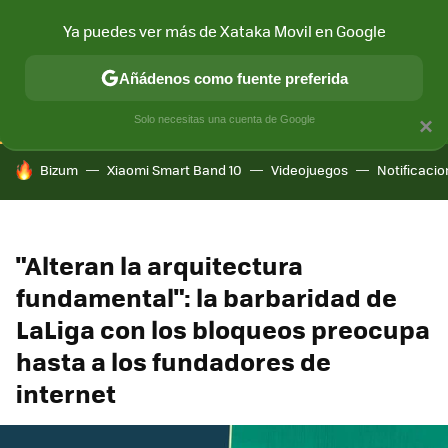
Ya puedes ver más de Xataka Movil en Google
CONECTIVIDAD
MÓVIL Y SOCIEDAD
APLICACIONES
COM
Añádenos como fuente preferida
Solo necesitas una cuenta de Google
×
HOY SE HABLA DE
Bizum
Xiaomi Smart Band 10
Videojuegos
Notificaci
"Alteran la arquitectura
fundamental": la barbaridad de
LaLiga con los bloqueos preocupa
hasta a los fundadores de
internet