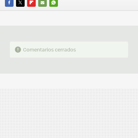
FACEBOOK
TWITTER
FLIPBOARD
E-
WHATSAPP
MAIL
Comentarios cerrados