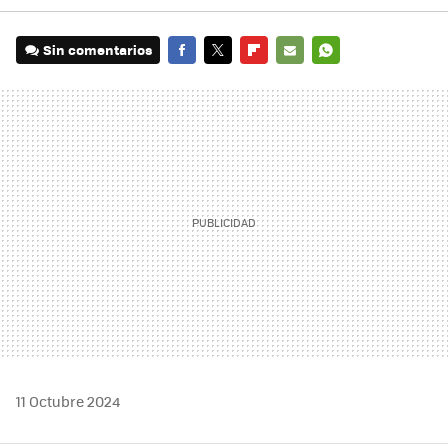
Sin comentarios
FACEBOOK
TWITTER
FLIPBOARD
E-
WHATSAPP
MAIL
11 Octubre 2024