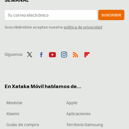
SUSCRIBIR
Suscribiéndote aceptas nuestra
política de privacidad
Síguenos
Twit
Fac
You
Inst
RSS
Flip
ter
ebo
tub
agr
boa
ok
e
am
rd
En Xataka Móvil hablamos de...
Movistar
Apple
Xiaomi
Aplicaciones
Guías de compra
Territorio Samsung