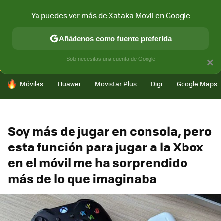
Ya puedes ver más de Xataka Movil en Google
CONECTIVIDAD
MÓVIL Y SOCIEDAD
APLICACIONES
COM
Añádenos como fuente preferida
Solo necesitas una cuenta de Google
×
HOY SE HABLA DE
Móviles
Huawei
Movistar Plus
Digi
Google Maps
Soy más de jugar en consola, pero
esta función para jugar a la Xbox
en el móvil me ha sorprendido
más de lo que imaginaba