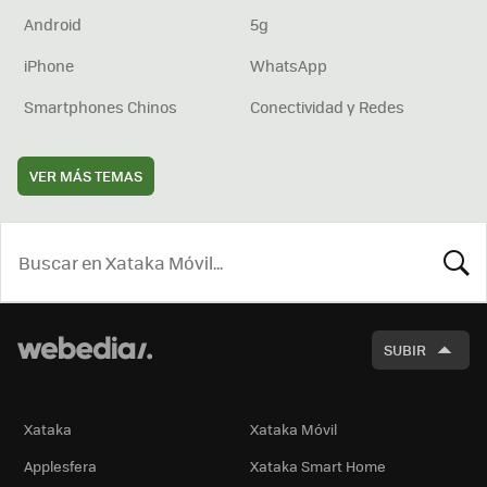
Android
5g
iPhone
WhatsApp
Smartphones Chinos
Conectividad y Redes
VER MÁS TEMAS
BUSCA
SUBIR
Xataka
Xataka Móvil
Applesfera
Xataka Smart Home