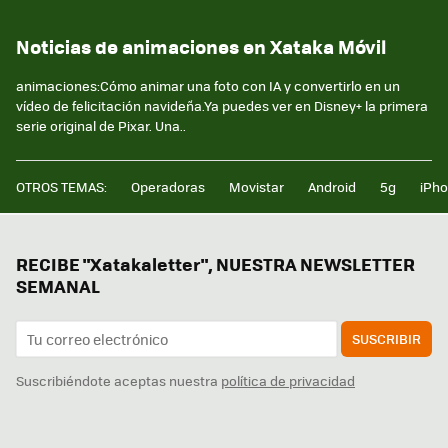
Noticias de animaciones en Xataka Móvil
animaciones:Cómo animar una foto con IA y convertirlo en un
vídeo de felicitación navideña.Ya puedes ver en Disney+ la primera
serie original de Pixar. Una..
OTROS TEMAS:
Operadoras
Movistar
Android
5g
iPh
RECIBE "Xatakaletter", NUESTRA NEWSLETTER
SEMANAL
SUSCRIBIR
Suscribiéndote aceptas nuestra
política de privacidad