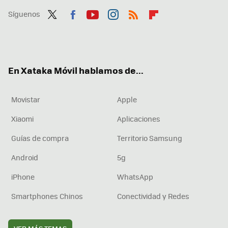
Síguenos
Twit
Fac
You
Inst
RSS
Flip
ter
ebo
tub
agr
boa
ok
e
am
rd
En Xataka Móvil hablamos de...
Movistar
Apple
Xiaomi
Aplicaciones
Guías de compra
Territorio Samsung
Android
5g
iPhone
WhatsApp
Smartphones Chinos
Conectividad y Redes