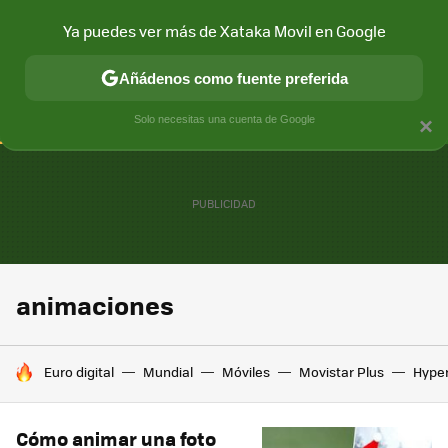
Ya puedes ver más de Xataka Movil en Google
CONECTIVIDAD
MÓVIL Y SOCIEDAD
APLICACIONES
COM
Añádenos como fuente preferida
Solo necesitas una cuenta de Google
×
animaciones
HOY SE HABLA DE
Euro digital
Mundial
Móviles
Movistar Plus
Hype
Cómo animar una foto