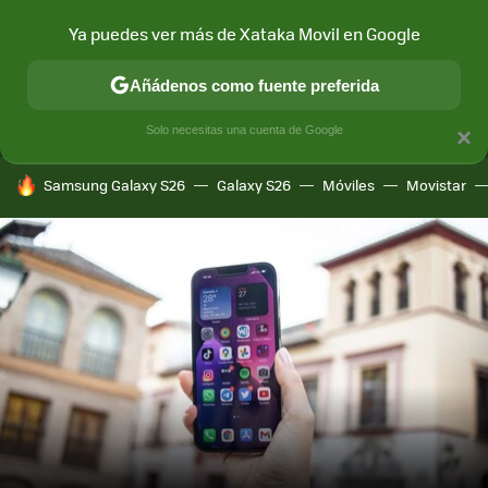
Ya puedes ver más de Xataka Movil en Google
MENÚ
NUEVO
Añádenos como fuente preferida
CONECTIVIDAD
MÓVIL Y SOCIEDAD
APLICACIONES
COM
Solo necesitas una cuenta de Google
×
HOY SE HABLA DE
Samsung Galaxy S26
Galaxy S26
Móviles
Movistar