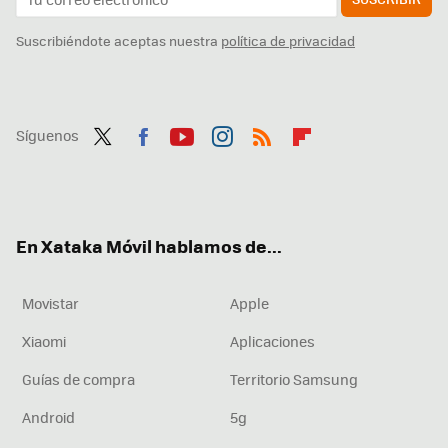
Suscribiéndote aceptas nuestra
política de privacidad
Síguenos
Twit
Fac
You
Inst
RSS
Flip
ter
ebo
tub
agr
boa
ok
e
am
rd
En Xataka Móvil hablamos de...
Movistar
Apple
Xiaomi
Aplicaciones
Guías de compra
Territorio Samsung
Android
5g