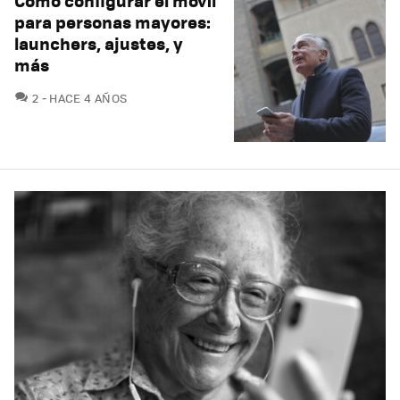
Cómo configurar el móvil
para personas mayores:
launchers, ajustes, y
más
COMENTARIOS
2
HACE 4 AÑOS