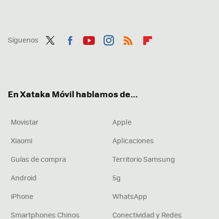
Síguenos
Twit
Fac
You
Inst
RSS
Flip
ter
ebo
tub
agr
boa
ok
e
am
rd
En Xataka Móvil hablamos de...
Movistar
Apple
Xiaomi
Aplicaciones
Guías de compra
Territorio Samsung
Android
5g
iPhone
WhatsApp
Smartphones Chinos
Conectividad y Redes