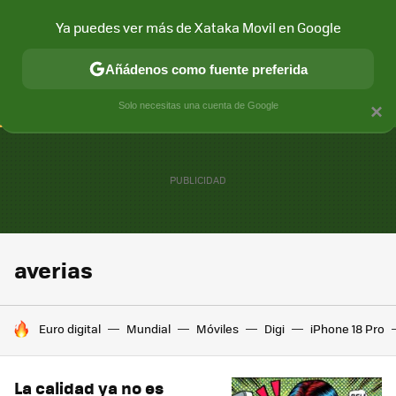
Ya puedes ver más de Xataka Movil en Google
CONECTIVIDAD
MÓVIL Y SOCIEDAD
APLICACIONES
COM
Añádenos como fuente preferida
Solo necesitas una cuenta de Google
×
averias
HOY SE HABLA DE
Euro digital
Mundial
Móviles
Digi
iPhone 18 Pro
La calidad ya no es