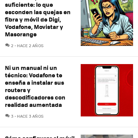
suficiente: lo que
esconden las quejas en
fibra y móvil de Digi,
Vodafone, Movistar y
Masorange
COMENTARIOS
2
HACE 2 AÑOS
Ni un manual ni un
técnico: Vodafone te
enseña a instalar sus
routers y
descodificadores con
realidad aumentada
COMENTARIOS
3
HACE 3 AÑOS