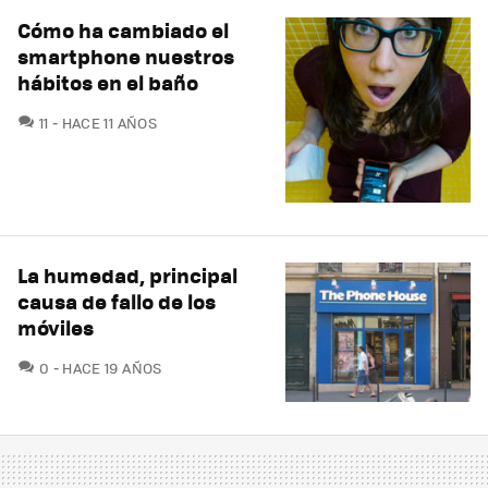
Cómo ha cambiado el
smartphone nuestros
hábitos en el baño
COMENTARIOS
11
HACE 11 AÑOS
La humedad, principal
causa de fallo de los
móviles
COMENTARIOS
0
HACE 19 AÑOS