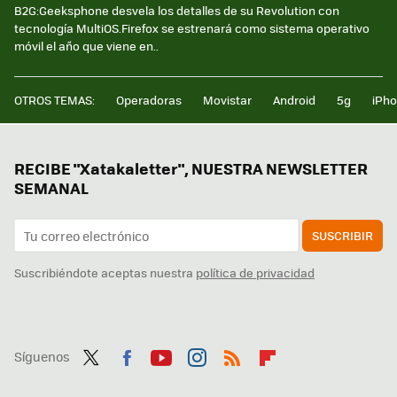
B2G:Geeksphone desvela los detalles de su Revolution con
tecnología MultiOS.Firefox se estrenará como sistema operativo
móvil el año que viene en..
OTROS TEMAS:
Operadoras
Movistar
Android
5g
iPh
RECIBE "Xatakaletter", NUESTRA NEWSLETTER
SEMANAL
SUSCRIBIR
Suscribiéndote aceptas nuestra
política de privacidad
Síguenos
Twit
Fac
You
Inst
RSS
Flip