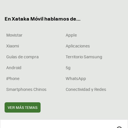
ter
ebo
tub
agr
boa
ok
e
am
rd
En Xataka Móvil hablamos de...
Movistar
Apple
Xiaomi
Aplicaciones
Guías de compra
Territorio Samsung
Android
5g
iPhone
WhatsApp
Smartphones Chinos
Conectividad y Redes
VER MÁS TEMAS