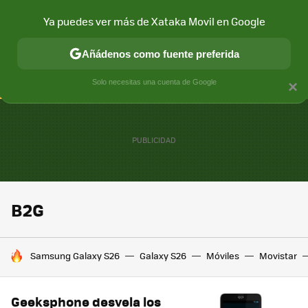
Ya puedes ver más de Xataka Movil en Google
CONECTIVIDAD
MÓVIL Y SOCIEDAD
APLICACIONES
COM
Añádenos como fuente preferida
Solo necesitas una cuenta de Google
×
B2G
HOY SE HABLA DE
Samsung Galaxy S26
Galaxy S26
Móviles
Movistar
Geeksphone desvela los