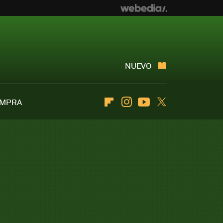
NUEVO
OMPRA
Flipboard
Instagram
Youtube
Twitter