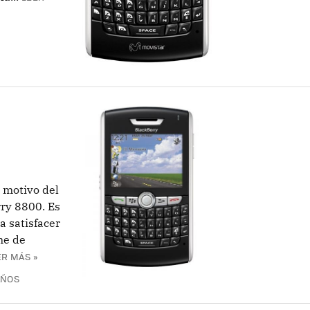
 motivo del
ry 8800. Es
a satisfacer
ne de
ER MÁS »
AÑOS