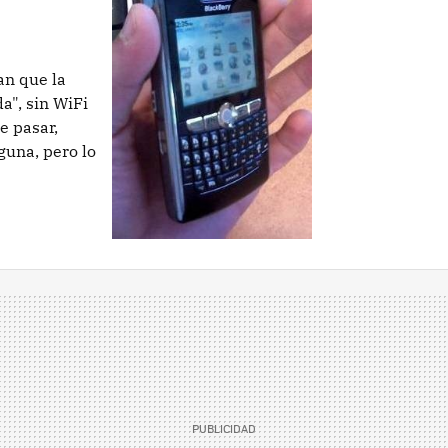
an que la
a", sin WiFi
e pasar,
guna, pero lo