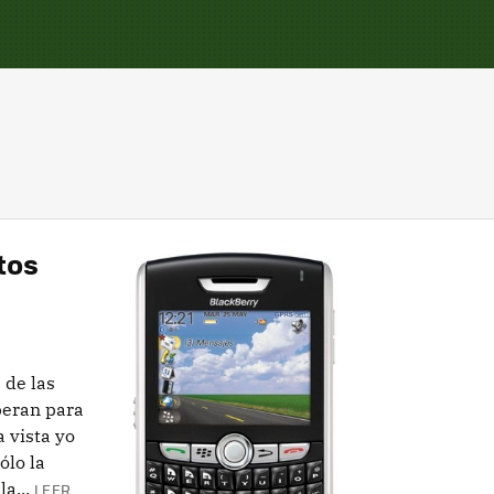
tos
 de las
peran para
 vista yo
ólo la
a...
LEER