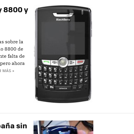
y 8800 y
as sobre la
lo 8800 de
te falta de
 pero ahora
R MÁS »
aña sin