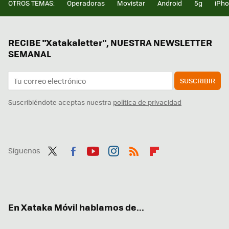
OTROS TEMAS:
Operadoras
Movistar
Android
5g
iPh
RECIBE "Xatakaletter", NUESTRA NEWSLETTER
SEMANAL
SUSCRIBIR
Suscribiéndote aceptas nuestra
política de privacidad
Síguenos
Twit
Fac
You
Inst
RSS
Flip
ter
ebo
tub
agr
boa
ok
e
am
rd
En Xataka Móvil hablamos de...