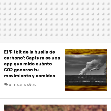
El ‘Fitbit de la huella de
carbono’: Capture es una
app que mide cuánto
CO2 generan tu
movimiento y comidas
COMENTARIOS
0
HACE 6 AÑOS