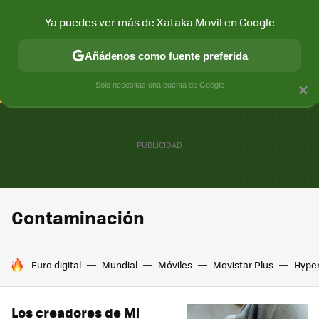
Ya puedes ver más de Xataka Movil en Google
CONECTIVIDAD
MÓVIL Y SOCIEDAD
APLICACIONES
COM
Añádenos como fuente preferida
Solo necesitas una cuenta de Google
×
Contaminación
HOY SE HABLA DE
Euro digital
Mundial
Móviles
Movistar Plus
Hype
Los creadores de Mi