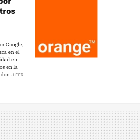
por
tros
on Google,
zca en el
idad en
os en la
dor...
LEER