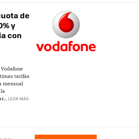
cuota de
0% y
ia con
, Vodafone
timas tarifas
ta mensual
 la
...
LEER MÁS