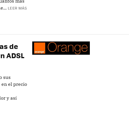
cuantos más
e...
LEER MÁS
nas de
en ADSL
o sus
 en el precio
or y así