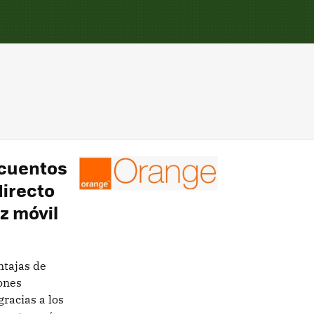
scuentos
directo
z móvil
ntajas de
ones
racias a los