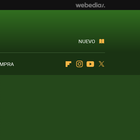
NUEVO
OMPRA
Flipboard
Instagram
Youtube
Twitter