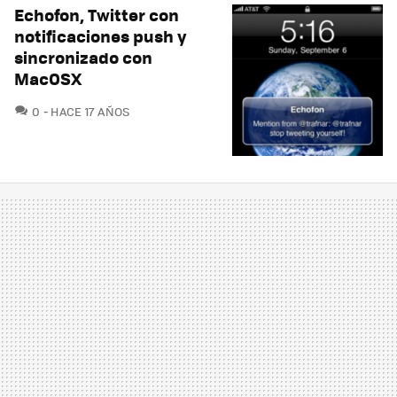
Echofon, Twitter con
notificaciones push y
sincronizado con
MacOSX
COMENTARIOS
0
HACE 17 AÑOS