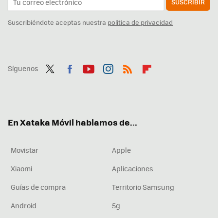
SUSCRIBIR
Suscribiéndote aceptas nuestra
política de privacidad
Síguenos
Twit
Fac
You
Inst
RSS
Flip
ter
ebo
tub
agr
boa
ok
e
am
rd
En Xataka Móvil hablamos de...
Movistar
Apple
Xiaomi
Aplicaciones
Guías de compra
Territorio Samsung
Android
5g