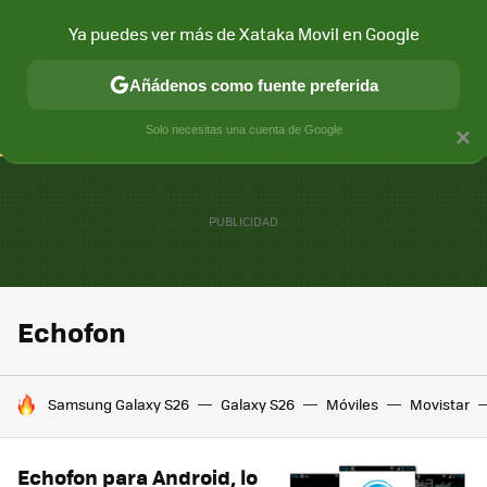
Ya puedes ver más de Xataka Movil en Google
CONECTIVIDAD
MÓVIL Y SOCIEDAD
APLICACIONES
COM
Añádenos como fuente preferida
Solo necesitas una cuenta de Google
×
Echofon
HOY SE HABLA DE
Samsung Galaxy S26
Galaxy S26
Móviles
Movistar
Echofon para Android, lo