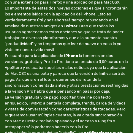
con una extensión para Firefox y una aplicación para MacOSX.
Lo importante de estas dos nuevas opciones es que sincronizarán
los elementos leídos con la aplicación del iPhone. Esto es
verdaderamente útil y nos ahorrará tiempo rebuscando en el
timeline de nuestros amigos en
Twitter
. Creo que todos los
usuarios agradecemos estas opciones ya que se trata de poder
trabajar en diversas plataformas y que ello aumente nuestra
“productividad” y no tengamos que leer de nuevo en casa lo ya
visto en nuestra vida móvil.
En cuanto para la aplicación de
iPhone
la tenemos en dos
versiones, gratuita y Pro. La Pro tiene un precio de 3,99 euros en la
AppStore y no acaban aquí las malas noticias ya que la aplicación
de MacOSX es una beta y parece que la versión definitiva será de
pago. Así que si en el futuro queremos disfrutar de la
sincronización comentada antes y otras prestaciones restringidas
a la versión Pro habrá que ir pensando en pasar por caja.
La versión gratuita y de pago soportan timeline con texto
enriquecido, TwitPic a pantalla completa, trends, carga de vídeos
y vistas de conversación como características destacadas. Pero
si queremos usar múltiples cuentas, la ya citada sincronización
con Mac o Firefox, teclado apaisado y el acceso a Ping.fm o
Instapaper sólo podremos hacerlo con la Pro.
Y sin olvidar la característica “estrella”, las
notificaciones push
: