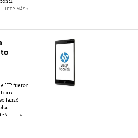
cional
..
LEER MÁS »
a
ato
de HP fueron
tino a
se lanzó
elos
e6...
LEER