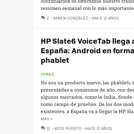
continuación os ofrecemos nuestro tradi
resumen semanal con lo más importante.
COMENTARIOS
2
MARÍA GONZÁLEZ
HACE 12 AÑOS
HP Slate6 VoiceTab llega 
España: Android en form
phablet
OTRAS
No son un producto nuevo, las phablets 
presentadas a comienzos de año, con des
algunos mercados, como la India, donde 
como campo de pruebas. De los dos mod
existentes, a España va a llegar la HP Slat
MÁS »
COMENTARIOS
12
KOTE PUERTO
HACE 12 AÑOS