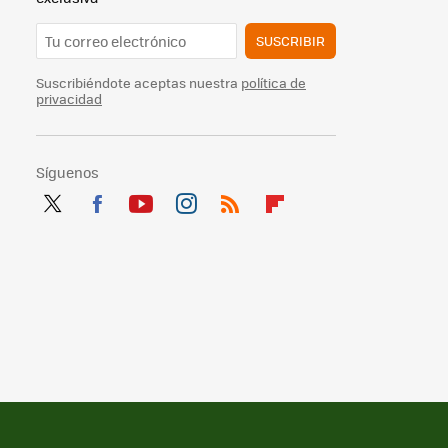
SUSCRIBIR
Suscribiéndote aceptas nuestra
política de
privacidad
Síguenos
Twit
Fac
You
Inst
RSS
Flip
ter
ebo
tub
agr
boa
ok
e
am
rd