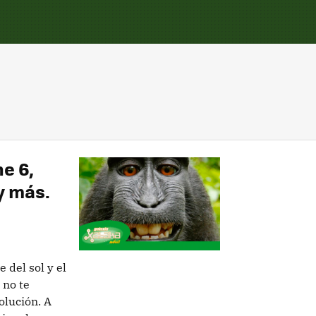
e 6,
y más.
 del sol y el
 no te
olución. A