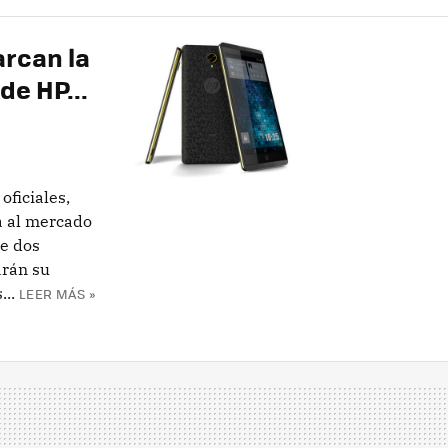
arcan la
de HP...
oficiales,
a al mercado
e dos
arán su
...
LEER MÁS »