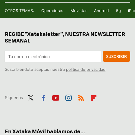
OTROS TEMAS:
Operadoras
Movistar
Android
5g
iPh
RECIBE "Xatakaletter", NUESTRA NEWSLETTER
SEMANAL
SUSCRIBIR
Suscribiéndote aceptas nuestra
política de privacidad
Síguenos
Twit
Fac
You
Inst
RSS
Flip
ter
ebo
tub
agr
boa
ok
e
am
rd
En Xataka Móvil hablamos de...