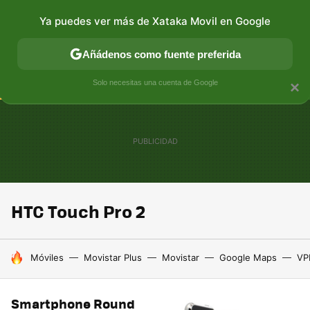
Ya puedes ver más de Xataka Movil en Google
CONECTIVIDAD
MÓVIL Y SOCIEDAD
APLICACIONES
Añádenos como fuente preferida
Solo necesitas una cuenta de Google
×
HTC Touch Pro 2
HOY SE HABLA DE
Móviles
Movistar Plus
Movistar
Google Maps
VP
Smartphone Round