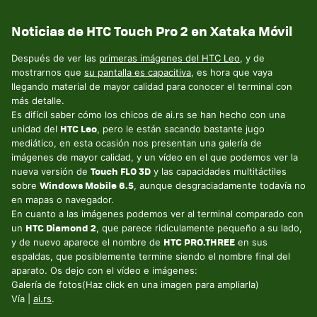
Noticias de HTC Touch Pro 2 en Xataka Móvil
Después de ver las
primeras imágenes del HTC Leo
, y de
mostrarnos que
su pantalla es capacitiva
, es hora que vaya
llegando material de mayor calidad para conocer el terminal con
más detalle.
Es difícil saber cómo los chicos de ai.rs se han hecho con una
HTC Leo
unidad del
, pero le están sacando bastante jugo
mediático, en esta ocasión nos presentan una galería de
imágenes de mayor calidad, y un vídeo en el que podemos ver la
Touch FLO 3D
nueva versión de
y las capacidades multitáctiles
Windows Mobile 6.5
sobre
, aunque desgraciadamente todavía no
en mapas o navegador.
En cuanto a las imágenes podemos ver al terminal comparado con
HTC Diamond 2
un
, que parece ridiculamente pequeño a su lado,
HTC PRO.THREE
y de nuevo aparece el nombre de
en sus
espaldas, que posiblemente termine siendo el nombre final del
aparato. Os dejo con el vídeo e imágenes:
Galería de fotos(Haz click en una imagen para ampliarla)
Vía |
ai.rs
.