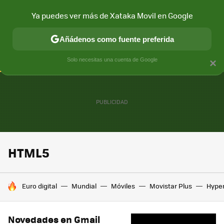
Ya puedes ver más de Xataka Movil en Google
CONECTIVIDAD
MÓVIL Y SOCIEDAD
APLICACIONES
COM
Añádenos como fuente preferida
Solo necesitas una cuenta de Google
×
HTML5
HOY SE HABLA DE
Euro digital
Mundial
Móviles
Movistar Plus
Hype
Novedades en Gmail