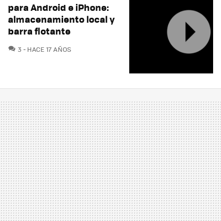
para Android e iPhone:
almacenamiento local y
barra flotante
COMENTARIOS
3
HACE 17 AÑOS