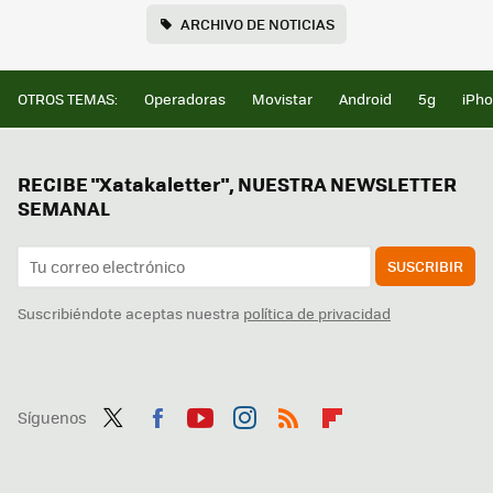
ARCHIVO DE NOTICIAS
OTROS TEMAS:
Operadoras
Movistar
Android
5g
iPh
RECIBE "Xatakaletter", NUESTRA NEWSLETTER
SEMANAL
SUSCRIBIR
Suscribiéndote aceptas nuestra
política de privacidad
Síguenos
Twit
Fac
You
Inst
RSS
Flip
ter
ebo
tub
agr
boa