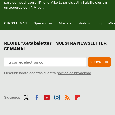
para competir con el iPhone.Mike Lazaridis y Jim Balsillie cierran
un acuerdo con RIM por..
OTROS TEMAS:
Operadoras
Movistar
Android
5g
iPh
RECIBE "Xatakaletter", NUESTRA NEWSLETTER
SEMANAL
SUSCRIBIR
Suscribiéndote aceptas nuestra
política de privacidad
Síguenos
Twit
Fac
You
Inst
RSS
Flip
ter
ebo
tub
agr
boa