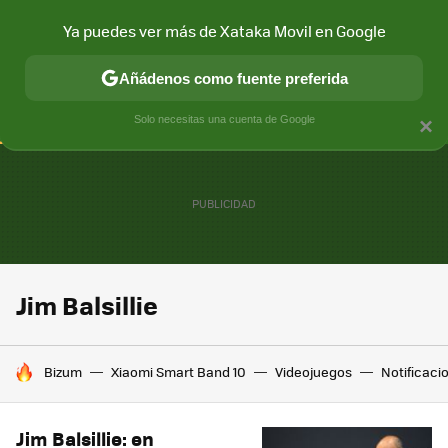
Ya puedes ver más de Xataka Movil en Google
CONECTIVIDAD
MÓVIL Y SOCIEDAD
APLICACIONES
COM
Añádenos como fuente preferida
Solo necesitas una cuenta de Google
×
Jim Balsillie
HOY SE HABLA DE
Bizum
Xiaomi Smart Band 10
Videojuegos
Notificaci
Jim Balsillie: en