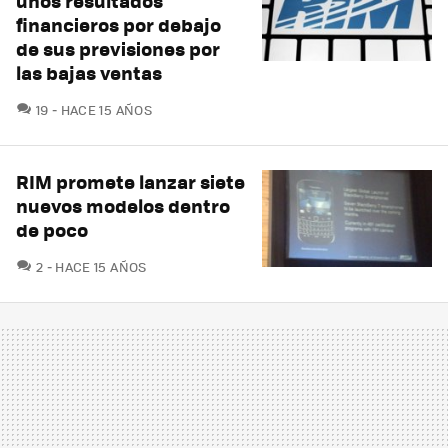
unos resultados
financieros por debajo
de sus previsiones por
las bajas ventas
COMENTARIOS
19
HACE 15 AÑOS
RIM promete lanzar siete
nuevos modelos dentro
de poco
COMENTARIOS
2
HACE 15 AÑOS