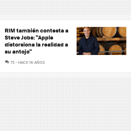
RIM también contesta a
Steve Jobs: "Apple
distorsiona la realidad a
su antojo"
COMENTARIOS
73
HACE 16 AÑOS