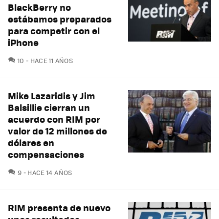
BlackBerry no
estábamos preparados
para competir con el
iPhone
COMENTARIOS
10
HACE 11 AÑOS
Mike Lazaridis y Jim
Balsillie cierran un
acuerdo con RIM por
valor de 12 millones de
dólares en
compensaciones
COMENTARIOS
9
HACE 14 AÑOS
RIM presenta de nuevo