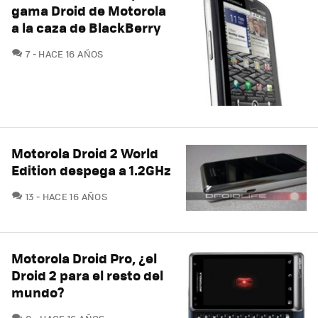
gama Droid de Motorola
a la caza de BlackBerry
COMENTARIOS
7
HACE 16 AÑOS
Motorola Droid 2 World
Edition despega a 1.2GHz
COMENTARIOS
13
HACE 16 AÑOS
Motorola Droid Pro, ¿el
Droid 2 para el resto del
mundo?
COMENTARIOS