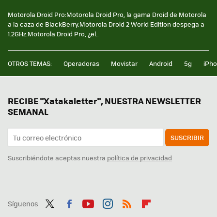
Motorola Droid Pro:Motorola Droid Pro, la gama Droid de Motorola
a la caza de BlackBerry.Motorola Droid 2 World Edition despega a
1.2GHz.Motorola Droid Pro, ¿el..
OTROS TEMAS:
Operadoras
Movistar
Android
5g
iPh
RECIBE "Xatakaletter", NUESTRA NEWSLETTER
SEMANAL
SUSCRIBIR
Suscribiéndote aceptas nuestra
política de privacidad
Síguenos