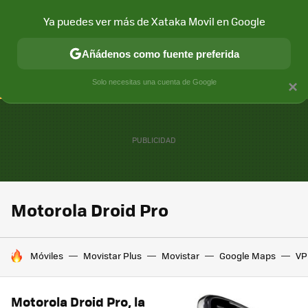
Ya puedes ver más de Xataka Movil en Google
CONECTIVIDAD
MÓVIL Y SOCIEDAD
APLICACIONES
COM
Añádenos como fuente preferida
Solo necesitas una cuenta de Google
×
Motorola Droid Pro
HOY SE HABLA DE
Móviles
Movistar Plus
Movistar
Google Maps
VP
Motorola Droid Pro, la