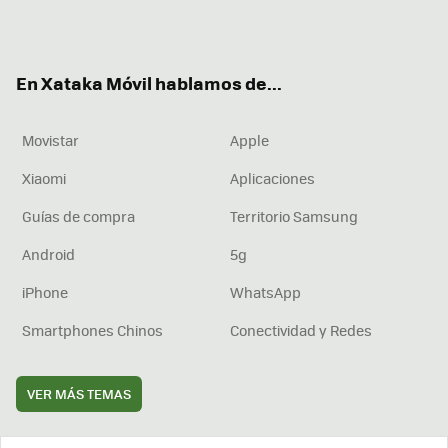
Twit
Fac
You
Inst
RSS
Flip
ter
ebo
tub
agr
boa
ok
e
am
rd
En Xataka Móvil hablamos de...
Movistar
Apple
Xiaomi
Aplicaciones
Guías de compra
Territorio Samsung
Android
5g
iPhone
WhatsApp
Smartphones Chinos
Conectividad y Redes
VER MÁS TEMAS