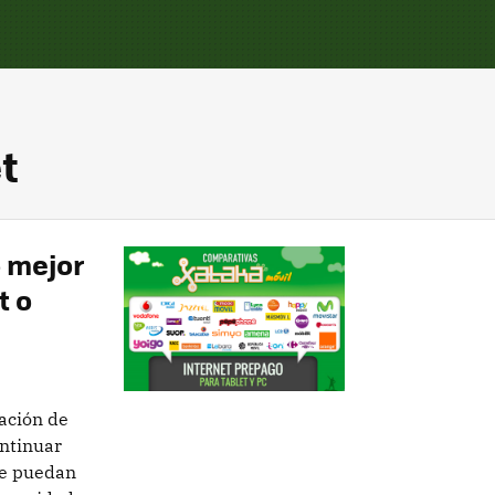
t
o mejor
t o
ación de
ontinuar
ue puedan