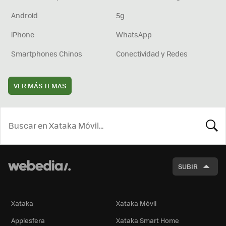
Android
5g
iPhone
WhatsApp
Smartphones Chinos
Conectividad y Redes
VER MÁS TEMAS
BUSCA
SUBIR
Xataka
Xataka Móvil
Applesfera
Xataka Smart Home