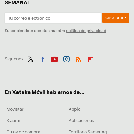
SEMANAL
SUSCRIBIR
Suscribiéndote aceptas nuestra
política de privacidad
Síguenos
Twit
Fac
You
Inst
RSS
Flip
ter
ebo
tub
agr
boa
ok
e
am
rd
En Xataka Móvil hablamos de...
Movistar
Apple
Xiaomi
Aplicaciones
Guías de compra
Territorio Samsung