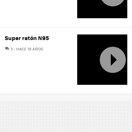
Super ratón N95
COMENTARIOS
3
HACE 19 AÑOS