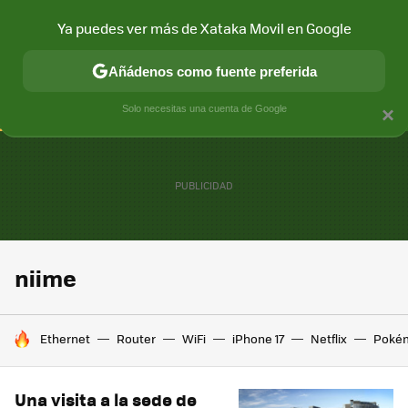
Ya puedes ver más de Xataka Movil en Google
CONECTIVIDAD
MÓVIL Y SOCIEDAD
APLICACIONES
COM
Añádenos como fuente preferida
Solo necesitas una cuenta de Google
×
niime
HOY SE HABLA DE
Ethernet
Router
WiFi
iPhone 17
Netflix
Poké
Una visita a la sede de