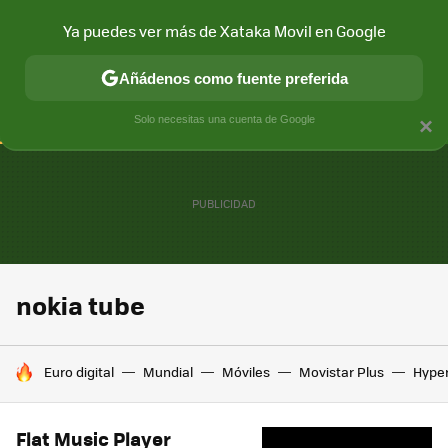
Ya puedes ver más de Xataka Movil en Google
CONECTIVIDAD
MÓVIL Y SOCIEDAD
APLICACIONES
COM
Añádenos como fuente preferida
Solo necesitas una cuenta de Google
×
nokia tube
HOY SE HABLA DE
Euro digital
Mundial
Móviles
Movistar Plus
Hype
Flat Music Player