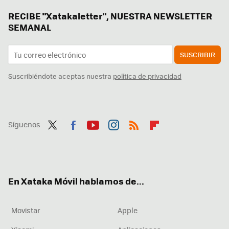
RECIBE "Xatakaletter", NUESTRA NEWSLETTER
SEMANAL
SUSCRIBIR
Suscribiéndote aceptas nuestra
política de privacidad
Síguenos
Twit
Fac
You
Inst
RSS
Flip
ter
ebo
tub
agr
boa
ok
e
am
rd
En Xataka Móvil hablamos de...
Movistar
Apple