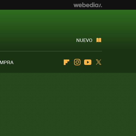
NUEVO
OMPRA
Flipboard
Instagram
Youtube
Twitter