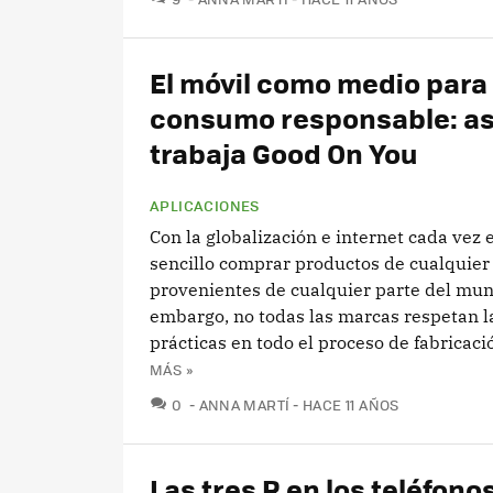
El móvil como medio para 
consumo responsable: as
trabaja Good On You
APLICACIONES
Con la globalización e internet cada vez
sencillo comprar productos de cualquier 
provenientes de cualquier parte del mun
embargo, no todas las marcas respetan 
prácticas en todo el proceso de fabricació
MÁS »
COMENTARIOS
0
ANNA MARTÍ
HACE 11 AÑOS
Las tres R en los teléfono