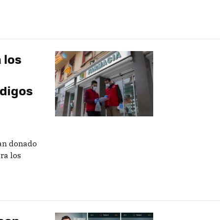
 los
ódigos
han donado
ra los