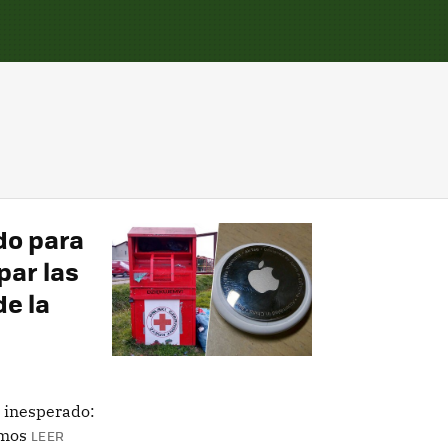
do para
par las
de la
o inesperado:
amos
LEER