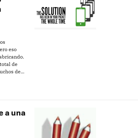
a
vos
ero eso
abricando.
total de
uchos de...
e a una