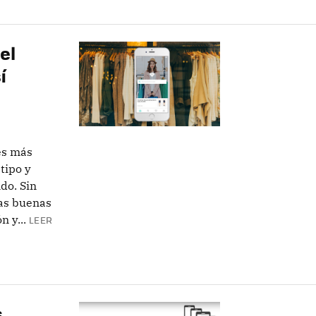
el
í
 es más
tipo y
do. Sin
las buenas
n y...
LEER
s