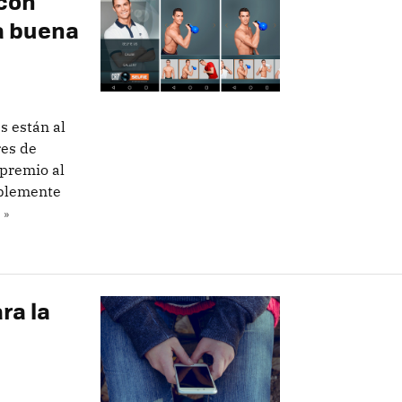
 con
a buena
as están al
res de
premio al
ablemente
 »
ra la