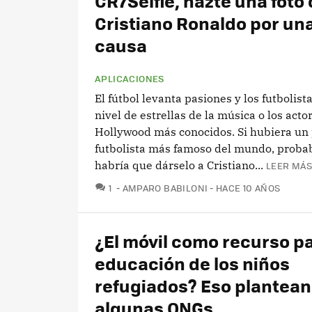
CR7Selfie, hazte una foto
Cristiano Ronaldo por un
causa
APLICACIONES
El fútbol levanta pasiones y los futbolist
nivel de estrellas de la música o los acto
Hollywood más conocidos. Si hubiera un 
futbolista más famoso del mundo, prob
habría que dárselo a Cristiano...
LEER MÁS
COMENTARIOS
1
AMPARO BABILONI
HACE 10 AÑOS
¿El móvil como recurso pa
educación de los niños
refugiados? Eso plantean
algunas ONGs