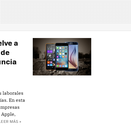
elve a
 de
uncia
s laborales
ías. En esta
 empresas
 Apple,
LEER MÁS »