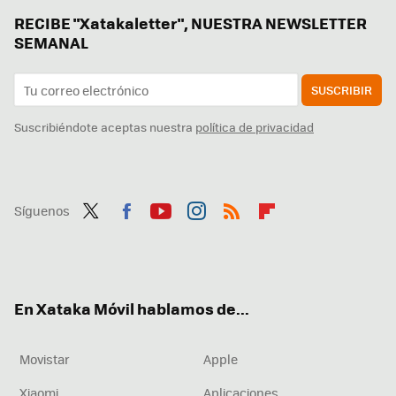
RECIBE "Xatakaletter", NUESTRA NEWSLETTER
SEMANAL
SUSCRIBIR
Suscribiéndote aceptas nuestra
política de privacidad
Síguenos
Twit
Fac
You
Inst
RSS
Flip
ter
ebo
tub
agr
boa
ok
e
am
rd
En Xataka Móvil hablamos de...
Movistar
Apple
Xiaomi
Aplicaciones