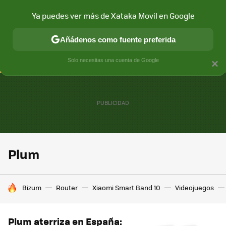
Ya puedes ver más de Xataka Movil en Google
CONECTIVIDAD
MÓVIL Y SOCIEDAD
APLICACIONES
COM
Añádenos como fuente preferida
Solo necesitas una cuenta de Google
×
Plum
HOY SE HABLA DE
Bizum
Router
Xiaomi Smart Band 10
Videojuegos
Plum aterriza en España: