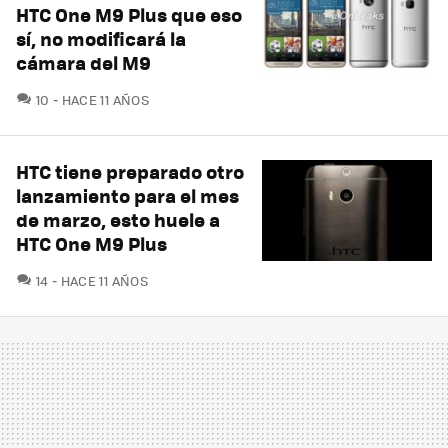
HTC One M9 Plus que eso
sí, no modificará la
cámara del M9
COMENTARIOS
10
HACE 11 AÑOS
HTC tiene preparado otro
lanzamiento para el mes
de marzo, esto huele a
HTC One M9 Plus
COMENTARIOS
14
HACE 11 AÑOS