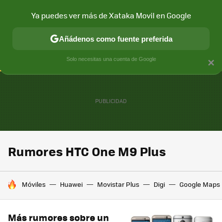
Ya puedes ver más de Xataka Movil en Google
CONECTIVIDAD
MÓVIL Y SOCIEDAD
APLICACIONES
COM
Añádenos como fuente preferida
Solo necesitas una cuenta de Google
×
Rumores HTC One M9 Plus
HOY SE HABLA DE
Móviles
Huawei
Movistar Plus
Digi
Google Maps
Más rumores sobre un