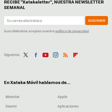
RECIBE "Xatakaletter", NUESTRA NEWSLETTER
SEMANAL
SUSCRIBIR
Suscribiéndote aceptas nuestra
política de privacidad
Síguenos
Twit
Fac
You
Inst
RSS
Flip
ter
ebo
tub
agr
boa
ok
e
am
rd
En Xataka Móvil hablamos de...
Movistar
Apple
Xiaomi
Aplicaciones