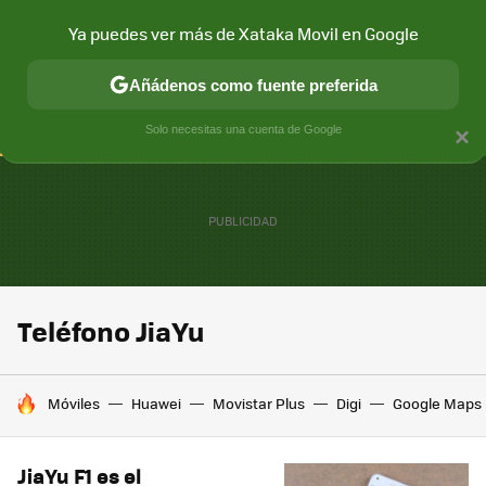
Ya puedes ver más de Xataka Movil en Google
CONECTIVIDAD
MÓVIL Y SOCIEDAD
APLICACIONES
COM
Añádenos como fuente preferida
Solo necesitas una cuenta de Google
×
Teléfono JiaYu
HOY SE HABLA DE
Móviles
Huawei
Movistar Plus
Digi
Google Maps
JiaYu F1 es el