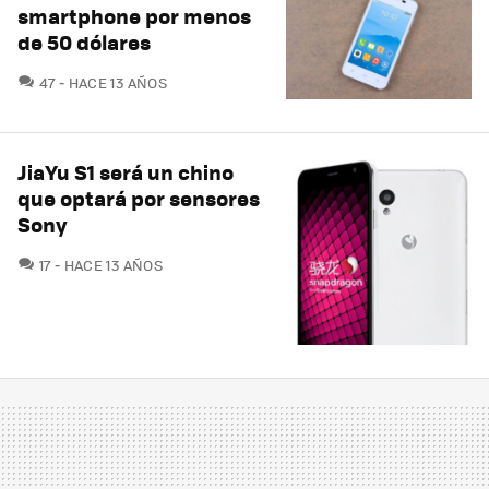
smartphone por menos
de 50 dólares
COMENTARIOS
47
HACE 13 AÑOS
JiaYu S1 será un chino
que optará por sensores
Sony
COMENTARIOS
17
HACE 13 AÑOS