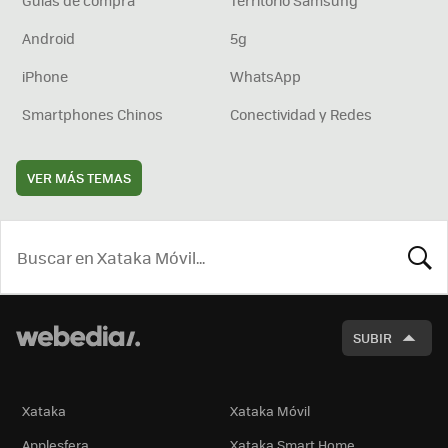
Guías de compra
Territorio Samsung
Android
5g
iPhone
WhatsApp
Smartphones Chinos
Conectividad y Redes
VER MÁS TEMAS
BUSCA
SUBIR
Xataka
Xataka Móvil
Applesfera
Xataka Smart Home