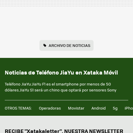
ARCHIVO DE NOTICIAS
Noticias de Teléfono JiaYu en Xataka Móvil
Teléfono JiaYu:JiaYu F1 es el smartphone por menos de 50
dólares.JiaYu S1 será un chino que optará por sensores Sony
OTROS TEMAS:
Operadoras
Movistar
Android
5g
iPh
RECIBE "Xatakaletter", NUESTRA NEWSLETTER