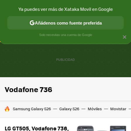
Ya puedes ver más de Xataka Movil en Google
CONECTIVIDAD
MÓVIL Y SOCIEDAD
APLICACIONES
COM
Añádenos como fuente preferida
Solo necesitas una cuenta de Google
×
Vodafone 736
HOY SE HABLA DE
Samsung Galaxy S26
Galaxy S26
Móviles
Movistar
LG GT505, Vodafone 736,