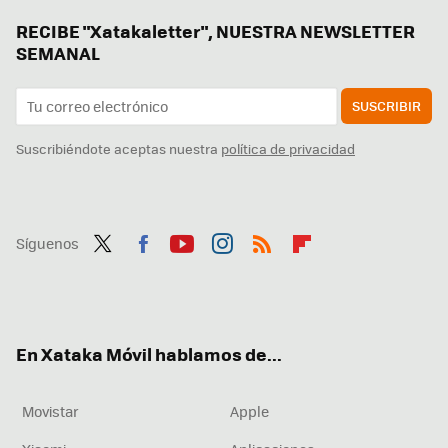
RECIBE "Xatakaletter", NUESTRA NEWSLETTER
SEMANAL
SUSCRIBIR
Suscribiéndote aceptas nuestra
política de privacidad
Síguenos
Twit
Fac
You
Inst
RSS
Flip
ter
ebo
tub
agr
boa
ok
e
am
rd
En Xataka Móvil hablamos de...
Movistar
Apple