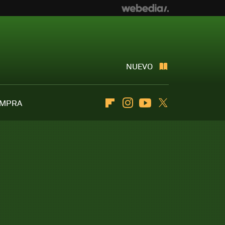
NUEVO
OMPRA
Flipboard
Instagram
Youtube
Twitter