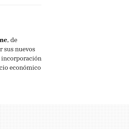
one
, de
r sus nuevos
a incorporación
ecio económico