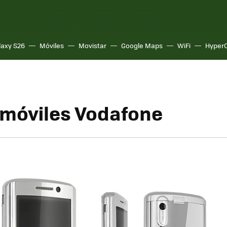
laxy S26
Móviles
Movistar
Google Maps
WiFi
Hyper
móviles Vodafone