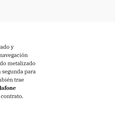
rado y
 navegación
ado metalizado
a segunda para
bién trae
dafone
 contrato.