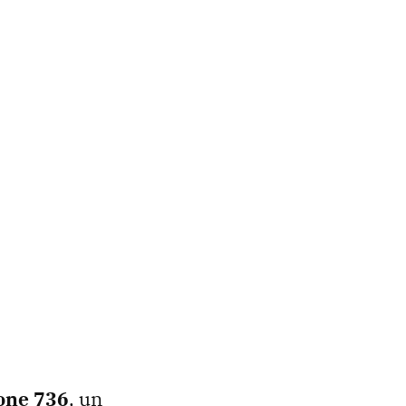
one 736
, un