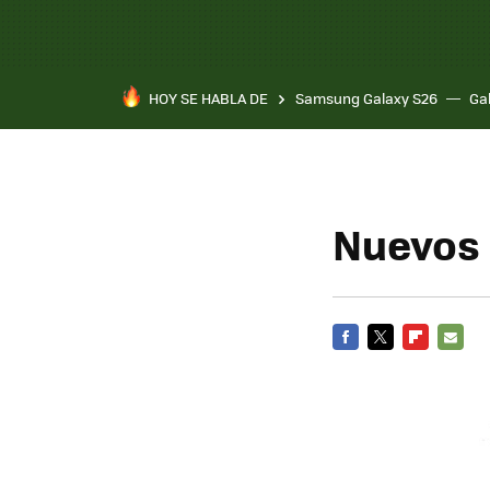
HOY SE HABLA DE
Samsung Galaxy S26
Ga
Nuevos 
FACEBOOK
TWITTER
FLIPBOARD
E-
MAIL