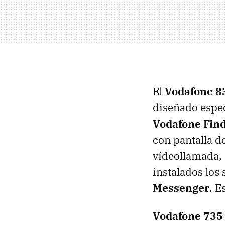
El
Vodafone 8
diseñado espec
Vodafone Fin
con pantalla d
vídeollamada,
instalados los
Messenger
. E
Vodafone 735