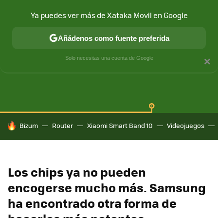
Ya puedes ver más de Xataka Movil en Google
Añádenos como fuente preferida
SAMSUNG GALAXY
ONE UI
GALAXY AI
Solo necesitas una cuenta de Google
×
HOY SE HABLA DE
Bizum
Router
Xiaomi Smart Band 10
Videojuegos
Los chips ya no pueden
encogerse mucho más. Samsung
ha encontrado otra forma de