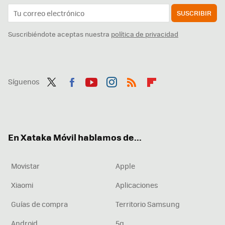
SUSCRIBIR
Suscribiéndote aceptas nuestra
política de privacidad
Síguenos
Twit
Fac
You
Inst
RSS
Flip
ter
ebo
tub
agr
boa
ok
e
am
rd
En Xataka Móvil hablamos de...
Movistar
Apple
Xiaomi
Aplicaciones
Guías de compra
Territorio Samsung
Android
5g