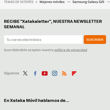
TEMAS DE INTERÉS
Mejores móviles
Samsung Galaxy S25
RECIBE "Xatakaletter", NUESTRA NEWSLETTER
SEMANAL
SUSCRIBIR
Suscribiéndote aceptas nuestra
política de privacidad
Síguenos
Twit
Fac
You
Inst
RSS
Flip
ter
ebo
tub
agr
boa
ok
e
am
rd
En Xataka Móvil hablamos de...