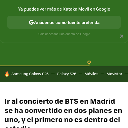
Ya puedes ver más de Xataka Movil en Google
Añádenos como fuente preferida
SAMSUNG GALAXY
ONE UI
GALAXY AI
Solo necesitas una cuenta de Google
×
HOY SE HABLA DE
Samsung Galaxy S26
Galaxy S26
Móviles
Movistar
Ir al concierto de BTS en Madrid
se ha convertido en dos planes en
uno, y el primero no es dentro del