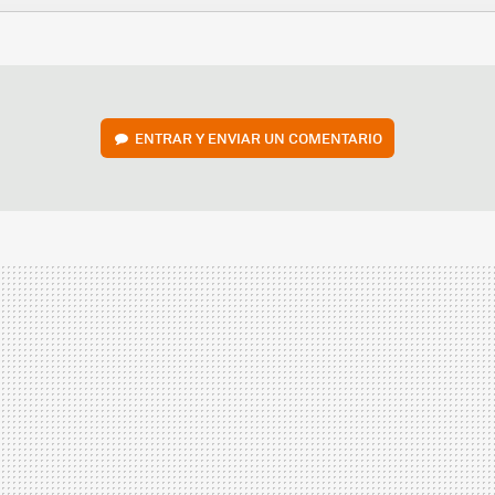
FACEBOOK
TWITTER
FLIPBOARD
E-
WHATSAPP
MAIL
ENTRAR Y ENVIAR UN COMENTARIO