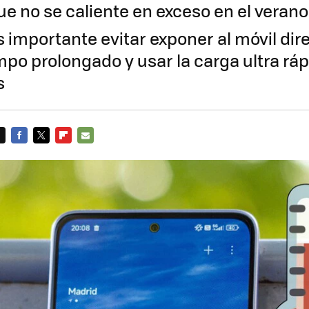
ue no se caliente en exceso en el verano
 importante evitar exponer al móvil dir
mpo prolongado y usar la carga ultra ráp
s
FACEBOOK
TWITTER
FLIPBOARD
E-
MAIL