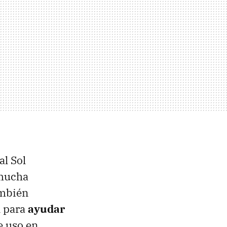
al Sol
 mucha
ambién
l para
ayudar
e uso en