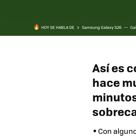
HOY SE HABLA DE
Samsung Galaxy S26
Ga
Así es 
hace mu
minutos
sobreca
Con alguno