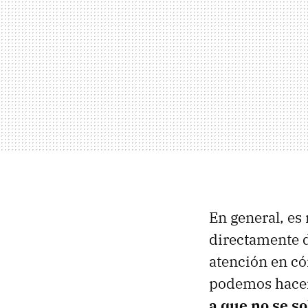
En general, es
directamente 
atención en có
podemos hacer 
a que no se s