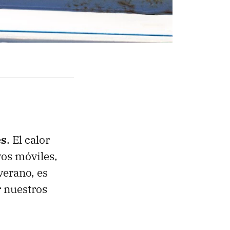
es
. El calor
vos móviles,
verano, es
 nuestros