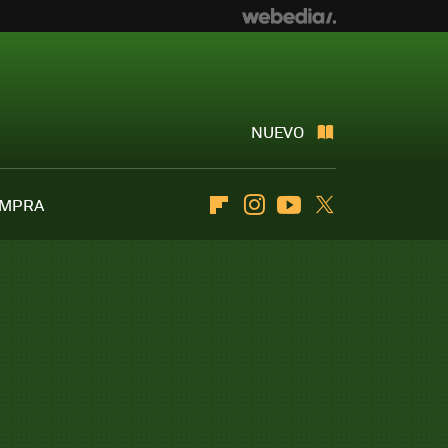
NUEVO
OMPRA
Flipboard
Instagram
Youtube
Twitter