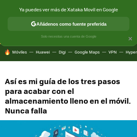
Ya puedes ver más de Xataka Movil en Google
CONECTIVIDAD
MÓVIL Y SOCIEDAD
APLICACIONES
COM
Añádenos como fuente preferida
Solo necesitas una cuenta de Google
×
HOY SE HABLA DE
Móviles
Huawei
Digi
Google Maps
VPN
Hype
Así es mi guía de los tres pasos
para acabar con el
almacenamiento lleno en el móvil.
Nunca falla