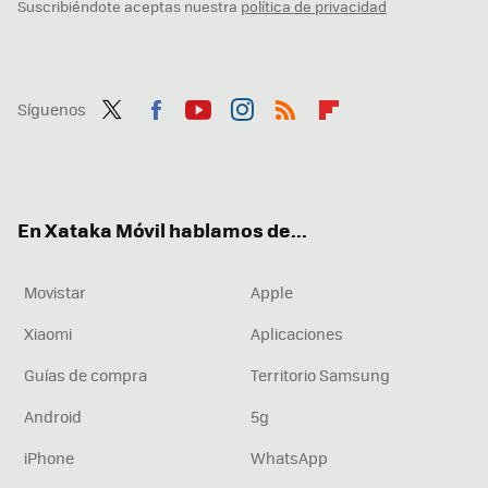
Suscribiéndote aceptas nuestra
política de privacidad
Síguenos
Twit
Fac
You
Inst
RSS
Flip
ter
ebo
tub
agr
boa
ok
e
am
rd
En Xataka Móvil hablamos de...
Movistar
Apple
Xiaomi
Aplicaciones
Guías de compra
Territorio Samsung
Android
5g
iPhone
WhatsApp