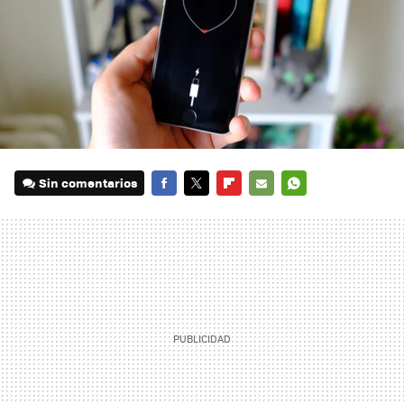
Sin comentarios
FACEBOOK
TWITTER
FLIPBOARD
E-
WHATSAPP
MAIL