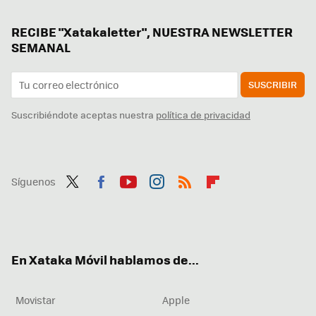
RECIBE "Xatakaletter", NUESTRA NEWSLETTER
SEMANAL
SUSCRIBIR
Suscribiéndote aceptas nuestra
política de privacidad
Síguenos
Twit
Fac
You
Inst
RSS
Flip
ter
ebo
tub
agr
boa
ok
e
am
rd
En Xataka Móvil hablamos de...
Movistar
Apple