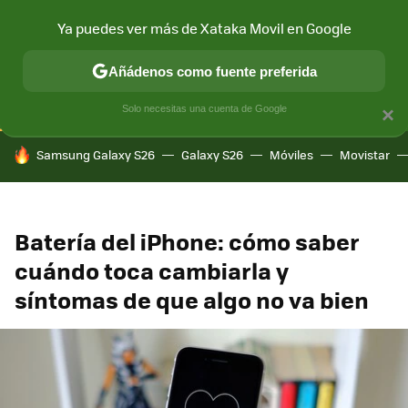
Ya puedes ver más de Xataka Movil en Google
CONECTIVIDAD
MÓVIL Y SOCIEDAD
APLICACIONES
COM
Añádenos como fuente preferida
Solo necesitas una cuenta de Google
×
HOY SE HABLA DE
Samsung Galaxy S26
Galaxy S26
Móviles
Movistar
Batería del iPhone: cómo saber
cuándo toca cambiarla y
síntomas de que algo no va bien