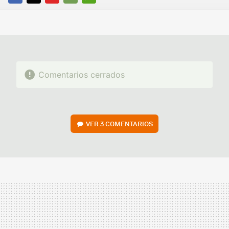
FACEBOOK
TWITTER
FLIPBOARD
E-
WHATSAPP
MAIL
Comentarios cerrados
VER
3 COMENTARIOS