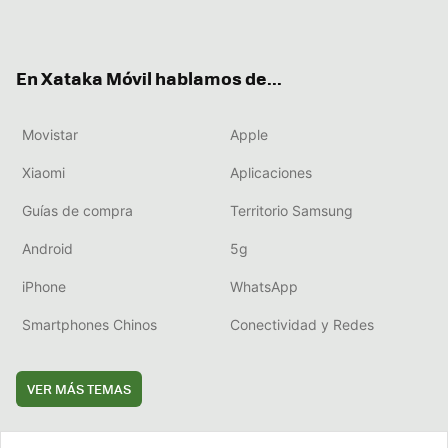
ter
ebo
tub
agr
boa
ok
e
am
rd
En Xataka Móvil hablamos de...
Movistar
Apple
Xiaomi
Aplicaciones
Guías de compra
Territorio Samsung
Android
5g
iPhone
WhatsApp
Smartphones Chinos
Conectividad y Redes
VER MÁS TEMAS