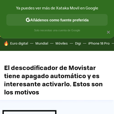
Ya puedes ver más de Xataka Movil en Google
CONECTIVIDAD
MÓVIL Y SOCIEDAD
APLICACIONES
COM
Añádenos como fuente preferida
Solo necesitas una cuenta de Google
×
HOY SE HABLA DE
Euro digital
Mundial
Móviles
Digi
iPhone 18 Pro
El descodificador de Movistar
tiene apagado automático y es
interesante activarlo. Estos son
los motivos