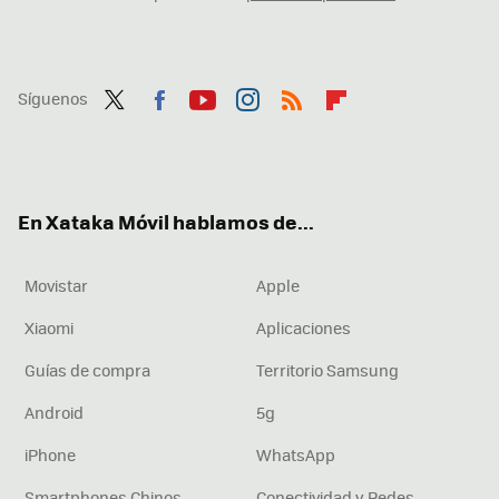
Síguenos
Twit
Fac
You
Inst
RSS
Flip
ter
ebo
tub
agr
boa
ok
e
am
rd
En Xataka Móvil hablamos de...
Movistar
Apple
Xiaomi
Aplicaciones
Guías de compra
Territorio Samsung
Android
5g
iPhone
WhatsApp
Smartphones Chinos
Conectividad y Redes