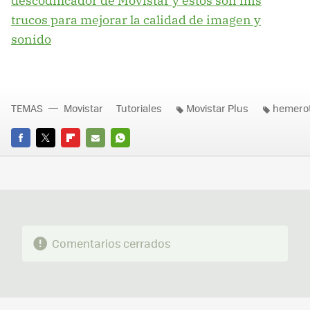
descodificador de Movistar y estos son mis
trucos para mejorar la calidad de imagen y
sonido
TEMAS
Movistar
Tutoriales
Movistar Plus
hemero
FACEBOOK
TWITTER
FLIPBOARD
E-
WHATSAPP
MAIL
Comentarios cerrados