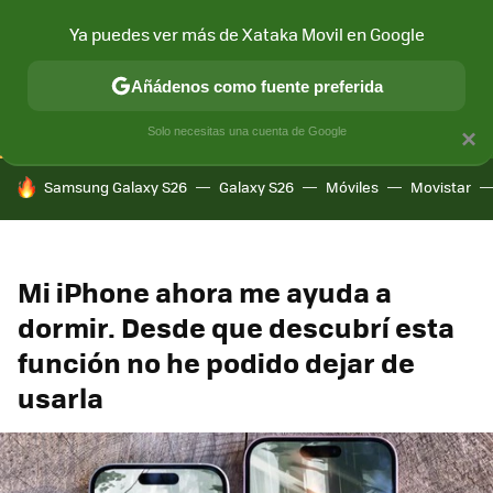
Ya puedes ver más de Xataka Movil en Google
CONECTIVIDAD
MÓVIL Y SOCIEDAD
APLICACIONES
COM
Añádenos como fuente preferida
Solo necesitas una cuenta de Google
×
HOY SE HABLA DE
Samsung Galaxy S26
Galaxy S26
Móviles
Movistar
Mi iPhone ahora me ayuda a
dormir. Desde que descubrí esta
función no he podido dejar de
usarla