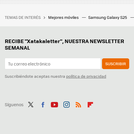
TEMAS DE INTERÉS
Mejores móviles
Samsung Galaxy S25
RECIBE "Xatakaletter", NUESTRA NEWSLETTER
SEMANAL
SUSCRIBIR
Suscribiéndote aceptas nuestra
política de privacidad
Síguenos
Twit
Fac
You
Inst
RSS
Flip
ter
ebo
tub
agr
boa
ok
e
am
rd