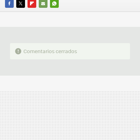
FACEBOOK
TWITTER
FLIPBOARD
E-
WHATSAPP
MAIL
Comentarios cerrados