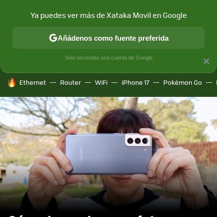
Ya puedes ver más de Xataka Movil en Google
MENÚ
NUEVO
Añádenos como fuente preferida
CONECTIVIDAD
MÓVIL Y SOCIEDAD
APLICACIONES
COM
Solo necesitas una cuenta de Google
×
HOY SE HABLA DE
Ethernet
Router
WiFi
iPhone 17
Pokémon Go